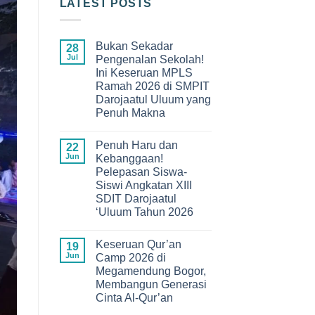
LATEST POSTS
Bukan Sekadar
28
Jul
Pengenalan Sekolah!
Ini Keseruan MPLS
Ramah 2026 di SMPIT
Darojaatul Uluum yang
Penuh Makna
No
Comments
Penuh Haru dan
on
22
Bukan
Jun
Kebanggaan!
Sekadar
Pelepasan Siswa-
Pengenalan
Sekolah!
Siswi Angkatan XIII
Ini
SDIT Darojaatul
Keseruan
MPLS
‘Uluum Tahun 2026
Ramah
No
2026
Comments
di
Keseruan Qur’an
on
19
SMPIT
Penuh
Darojaatul
Jun
Camp 2026 di
Haru
Uluum
Megamendung Bogor,
dan
yang
Kebanggaan!
Penuh
Membangun Generasi
Pelepasan
Makna
Cinta Al-Qur’an
Siswa-
Siswi
No