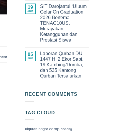
Angkatan
Comments
XIII
SIT Darojaatul ‘Uluum
on
19
SDIT
Keseruan
Jun
Gelar On Graduation
Darojaatul
Qur’an
‘Uluum
2026 Bertema
Camp
Tahun
2026
TENAC10US,
2026
di
Merayakan
Megamendung
Bogor,
Ketangguhan dan
Membangun
Prestasi Siswa
Generasi
Cinta
No
Al-
Comments
Qur’an
Laporan Qurban DU
on
05
ment
SIT
Jun
1447 H: 2 Ekor Sapi,
Darojaatul
19 Kambing/Domba,
‘Uluum
Gelar
dan 535 Kantong
On
Qurban Tersalurkan
Graduation
2026
No
Bertema
Comments
TENAC10US,
on
Merayakan
Laporan
RECENT COMMENTS
Ketangguhan
Qurban
dan
DU
Prestasi
1447
Siswa
H:
TAG CLOUD
2
Ekor
Sapi,
19
Kambing/Domba,
camp
alquran
bogor
ciseeng
dan