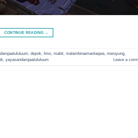
CONTINUE READING
→
darojaatululuum
,
depok
,
limo
,
mabit
,
malambinaimantaqwa
,
meruyung
,
ik
,
yayasandarojaatululuum
Leave a com