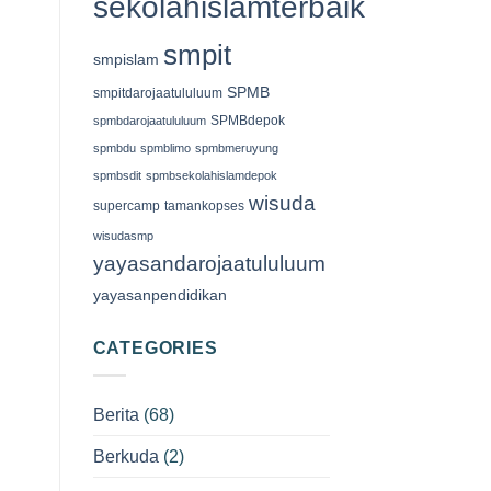
sekolahislamterbaik
smpit
smpislam
SPMB
smpitdarojaatululuum
SPMBdepok
spmbdarojaatululuum
spmbdu
spmblimo
spmbmeruyung
spmbsdit
spmbsekolahislamdepok
wisuda
supercamp
tamankopses
wisudasmp
yayasandarojaatululuum
yayasanpendidikan
CATEGORIES
Berita
(68)
Berkuda
(2)