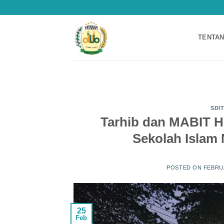
Skip
to
content
TENTAN
SDI
Tarhib dan MABIT Hi
Sekolah Islam
POSTED ON
FEBRUA
25
Feb