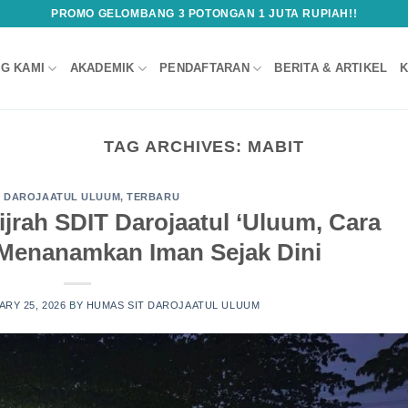
PROMO GELOMBANG 3 POTONGAN 1 JUTA RUPIAH!!
G KAMI
AKADEMIK
PENDAFTARAN
BERITA & ARTIKEL
K
TAG ARCHIVES:
MABIT
T DAROJAATUL ULUUM
,
TERBARU
jrah SDIT Darojaatul ‘Uluum, Cara
 Menanamkan Iman Sejak Dini
RY 25, 2026
BY
HUMAS SIT DAROJAATUL ULUUM