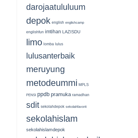
535
darojaatululuum
Kantong
Qurban
Tersalurkan
depok
english
englishcamp
imtihan
LAZISDU
englishfun
limo
lomba
lulus
lulusanterbaik
meruyung
metodeummi
MPLS
ppdb
pramuka
ramadhan
PENSI
sdit
sekolahdepok
sekolahfavorit
sekolahislam
sekolahislamdepok