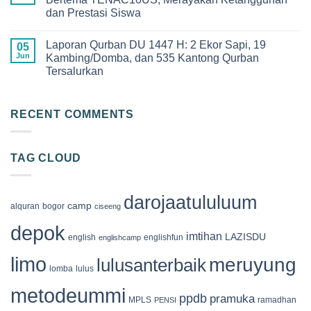
Uluum
Siswi
Qur’an
yang
dan Prestasi Siswa
Angkatan
Camp
Penuh
XIII
2026
Makna
No
SDIT
di
Comments
Darojaatul
Megamendung
Laporan Qurban DU 1447 H: 2 Ekor Sapi, 19
on
05
‘Uluum
Bogor,
SIT
Jun
Kambing/Domba, dan 535 Kantong Qurban
Tahun
Membangun
Darojaatul
2026
Generasi
Tersalurkan
‘Uluum
Cinta
Gelar
Al-
No
On
Qur’an
Comments
Graduation
on
2026
Laporan
RECENT COMMENTS
Bertema
Qurban
TENAC10US,
DU
Merayakan
1447
Ketangguhan
H:
dan
TAG CLOUD
2
Prestasi
Ekor
Siswa
Sapi,
19
Kambing/Domba,
darojaatululuum
dan
camp
alquran
bogor
ciseeng
535
Kantong
depok
Qurban
imtihan
LAZISDU
english
englishfun
englishcamp
Tersalurkan
limo
meruyung
lulusanterbaik
lomba
lulus
metodeummi
ppdb
pramuka
MPLS
ramadhan
PENSI