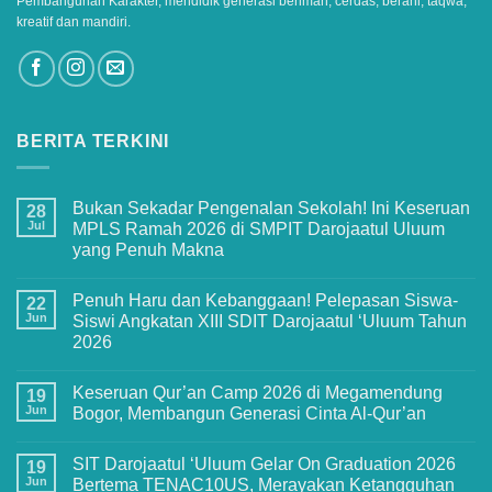
Pembangunan Karakter, mendidik generasi beriman, cerdas, berani, taqwa,
kreatif dan mandiri.
BERITA TERKINI
Bukan Sekadar Pengenalan Sekolah! Ini Keseruan
28
Jul
MPLS Ramah 2026 di SMPIT Darojaatul Uluum
yang Penuh Makna
No
Comments
Penuh Haru dan Kebanggaan! Pelepasan Siswa-
on
22
Bukan
Jun
Siswi Angkatan XIII SDIT Darojaatul ‘Uluum Tahun
Sekadar
2026
Pengenalan
Sekolah!
No
Ini
Comments
Keseruan
Keseruan Qur’an Camp 2026 di Megamendung
on
19
MPLS
Penuh
Jun
Bogor, Membangun Generasi Cinta Al-Qur’an
Ramah
Haru
2026
dan
No
di
Kebanggaan!
Comments
SMPIT
SIT Darojaatul ‘Uluum Gelar On Graduation 2026
Pelepasan
on
19
Darojaatul
Siswa-
Keseruan
Jun
Bertema TENAC10US, Merayakan Ketangguhan
Uluum