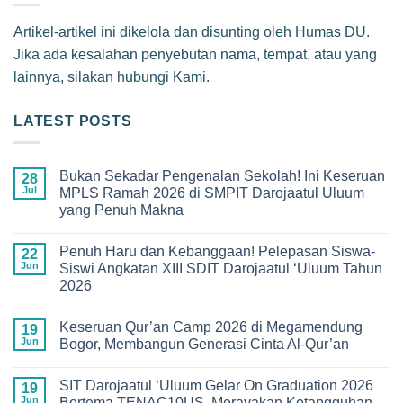
Artikel-artikel ini dikelola dan disunting oleh Humas DU.
Jika ada kesalahan penyebutan nama, tempat, atau yang
lainnya, silakan hubungi Kami.
LATEST POSTS
Bukan Sekadar Pengenalan Sekolah! Ini Keseruan
28
Jul
MPLS Ramah 2026 di SMPIT Darojaatul Uluum
yang Penuh Makna
No
Comments
Penuh Haru dan Kebanggaan! Pelepasan Siswa-
on
22
Bukan
Jun
Siswi Angkatan XIII SDIT Darojaatul ‘Uluum Tahun
Sekadar
2026
Pengenalan
Sekolah!
No
Ini
Comments
Keseruan
Keseruan Qur’an Camp 2026 di Megamendung
on
19
MPLS
Penuh
Jun
Bogor, Membangun Generasi Cinta Al-Qur’an
Ramah
Haru
2026
dan
No
di
Kebanggaan!
Comments
SMPIT
SIT Darojaatul ‘Uluum Gelar On Graduation 2026
Pelepasan
on
19
Darojaatul
Siswa-
Keseruan
Jun
Bertema TENAC10US, Merayakan Ketangguhan