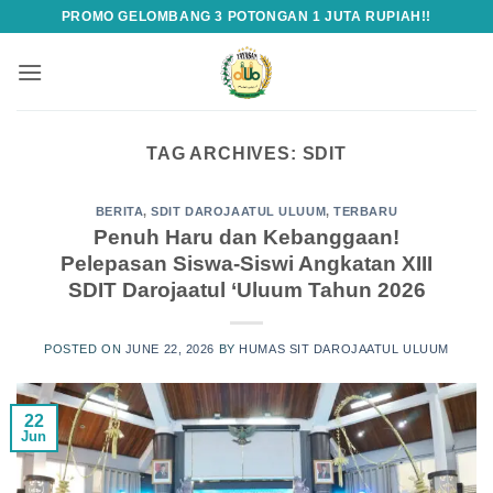
Skip
PROMO GELOMBANG 3 POTONGAN 1 JUTA RUPIAH!!
to
content
TAG ARCHIVES:
SDIT
BERITA
,
SDIT DAROJAATUL ULUUM
,
TERBARU
Penuh Haru dan Kebanggaan!
Pelepasan Siswa-Siswi Angkatan XIII
SDIT Darojaatul ‘Uluum Tahun 2026
POSTED ON
JUNE 22, 2026
BY
HUMAS SIT DAROJAATUL ULUUM
22
Jun