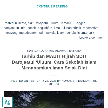
CONTINUE READING
→
Posted in
Berita
,
Sdit Darojaatul Uluum
,
Terbaru
|
Tagged
darojaatululuum
,
depok
,
englishfun
,
limo
,
lulusanterbaik
,
meetnative
,
meruyung
,
metodeummi
,
sdit
,
sekolahislam
,
sekolahislamterbaik
Leave a comment
SDIT DAROJAATUL ULUUM
,
TERBARU
Tarhib dan MABIT Hijrah SDIT
Darojaatul ‘Uluum, Cara Sekolah Islam
Menanamkan Iman Sejak Dini
POSTED ON
FEBRUARY 25, 2026
BY
HUMAS SIT DAROJAATUL
ULUUM
25
Feb