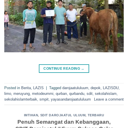
CONTINUE READING
→
Posted in
Berita
,
LAZIS
|
Tagged
darojaatululuum
,
depok
,
LAZISDU
,
limo
,
meruyung
,
metodeummi
,
qurban
,
qurbandu
,
sdit
,
sekolahislam
,
sekolahislamterbaik
,
smpit
,
yayasandarojaatululuum
Leave a comment
IMTIHAN
,
SDIT DAROJAATUL ULUUM
,
TERBARU
Penuh Semangat dan Kebanggaan,