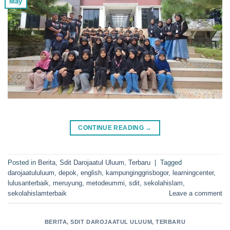
May
CONTINUE READING
→
Posted in
Berita
,
Sdit Darojaatul Uluum
,
Terbaru
|
Tagged
darojaatululuum
,
depok
,
english
,
kampunginggrisbogor
,
learningcenter
,
lulusanterbaik
,
meruyung
,
metodeummi
,
sdit
,
sekolahislam
,
sekolahislamterbaik
Leave a comment
BERITA
,
SDIT DAROJAATUL ULUUM
,
TERBARU