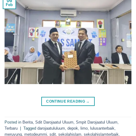
06
Feb
CONTINUE READING
→
Posted in
Berita
,
Sdit Darojaatul Uluum
,
Smpit Darojaatul Uluum
,
Terbaru
|
Tagged
darojaatululuum
,
depok
,
limo
,
lulusanterbaik
,
meruyung
,
metodeummi
,
sdit
,
sekolahislam
,
sekolahislamterbaik
,