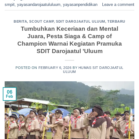
smpit
,
yayasandarojaatululuum
,
yayasanpendidikan
Leave a comment
BERITA
,
SCOUT CAMP
,
SDIT DAROJAATUL ULUUM
,
TERBARU
Tumbuhkan Keceriaan dan Mental
Juara, Pesta Siaga & Camp of
Champion Warnai Kegiatan Pramuka
SDIT Darojaatul ’Uluum
POSTED ON
FEBRUARY 6, 2026
BY
HUMAS SIT DAROJAATUL
ULUUM
06
Feb