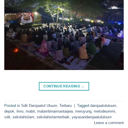
CONTINUE READING
→
Posted in
Sdit Darojaatul Uluum
,
Terbaru
|
Tagged
darojaatululuum
,
depok
,
limo
,
mabit
,
malambinaimantaqwa
,
meruyung
,
metodeummi
,
sdit
,
sekolahislam
,
sekolahislamterbaik
,
yayasandarojaatululuum
Leave a comment