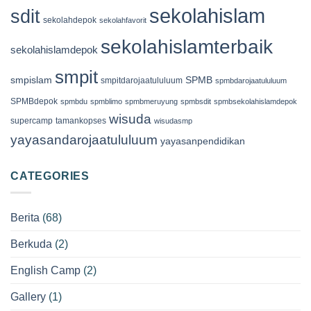
sekolahislam
sdit
sekolahdepok
sekolahfavorit
sekolahislamterbaik
sekolahislamdepok
smpit
smpislam
SPMB
smpitdarojaatululuum
spmbdarojaatululuum
SPMBdepok
spmbdu
spmblimo
spmbmeruyung
spmbsdit
spmbsekolahislamdepok
wisuda
supercamp
tamankopses
wisudasmp
yayasandarojaatululuum
yayasanpendidikan
CATEGORIES
Berita
(68)
Berkuda
(2)
English Camp
(2)
Gallery
(1)