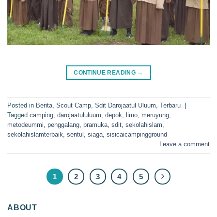
CONTINUE READING
→
Posted in
Berita
,
Scout Camp
,
Sdit Darojaatul Uluum
,
Terbaru
|
Tagged
camping
,
darojaatululuum
,
depok
,
limo
,
meruyung
,
metodeummi
,
penggalang
,
pramuka
,
sdit
,
sekolahislam
,
sekolahislamterbaik
,
sentul
,
siaga
,
sisicaicampingground
Leave a comment
1
2
3
4
5
ABOUT