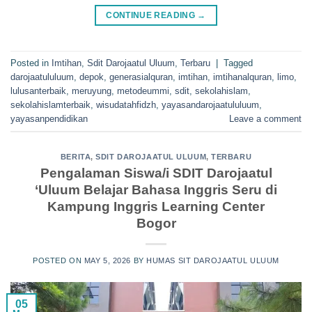
CONTINUE READING
→
Posted in
Imtihan
,
Sdit Darojaatul Uluum
,
Terbaru
|
Tagged
darojaatululuum
,
depok
,
generasialquran
,
imtihan
,
imtihanalquran
,
limo
,
lulusanterbaik
,
meruyung
,
metodeummi
,
sdit
,
sekolahislam
,
sekolahislamterbaik
,
wisudatahfidzh
,
yayasandarojaatululuum
,
yayasanpendidikan
Leave a comment
BERITA
,
SDIT DAROJAATUL ULUUM
,
TERBARU
Pengalaman Siswa/i SDIT Darojaatul
‘Uluum Belajar Bahasa Inggris Seru di
Kampung Inggris Learning Center
Bogor
POSTED ON
MAY 5, 2026
BY
HUMAS SIT DAROJAATUL ULUUM
05