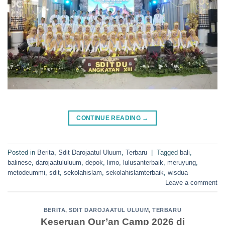
CONTINUE READING
→
Posted in
Berita
,
Sdit Darojaatul Uluum
,
Terbaru
|
Tagged
bali
,
balinese
,
darojaatululuum
,
depok
,
limo
,
lulusanterbaik
,
meruyung
,
metodeummi
,
sdit
,
sekolahislam
,
sekolahislamterbaik
,
wisdua
Leave a comment
BERITA
,
SDIT DAROJAATUL ULUUM
,
TERBARU
Keseruan Qur’an Camp 2026 di