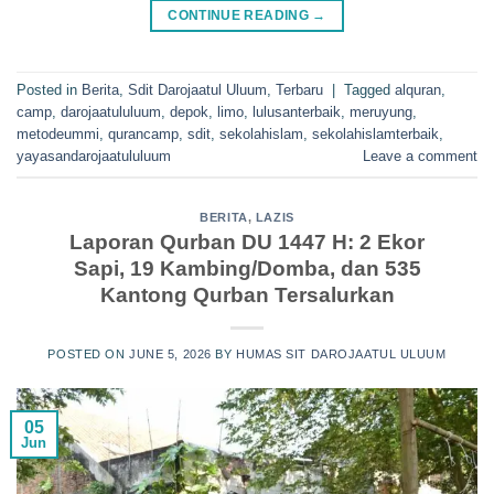
CONTINUE READING
→
Posted in
Berita
,
Sdit Darojaatul Uluum
,
Terbaru
|
Tagged
alquran
,
camp
,
darojaatululuum
,
depok
,
limo
,
lulusanterbaik
,
meruyung
,
metodeummi
,
qurancamp
,
sdit
,
sekolahislam
,
sekolahislamterbaik
,
yayasandarojaatululuum
Leave a comment
BERITA
,
LAZIS
Laporan Qurban DU 1447 H: 2 Ekor
Sapi, 19 Kambing/Domba, dan 535
Kantong Qurban Tersalurkan
POSTED ON
JUNE 5, 2026
BY
HUMAS SIT DAROJAATUL ULUUM
05
Jun