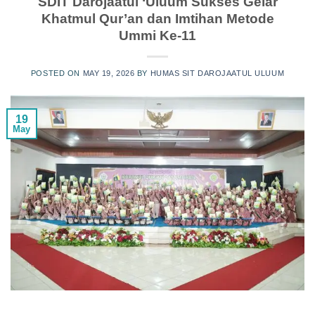
SDIT Darojaatul ‘Uluum Sukses Gelar
Khatmul Qur’an dan Imtihan Metode
Ummi Ke-11
POSTED ON
MAY 19, 2026
BY
HUMAS SIT DAROJAATUL ULUUM
19
May