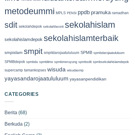
metodeummi
ppdb
pramuka
MPLS
ramadhan
PENSI
sekolahislam
sdit
sekolahdepok
sekolahfavorit
sekolahislamterbaik
sekolahislamdepok
smpit
smpislam
SPMB
smpitdarojaatululuum
spmbdarojaatululuum
SPMBdepok
spmbdu
spmblimo
spmbmeruyung
spmbsdit
spmbsekolahislamdepok
wisuda
supercamp
tamankopses
wisudasmp
yayasandarojaatululuum
yayasanpendidikan
CATEGORIES
Berita
(68)
Berkuda
(2)