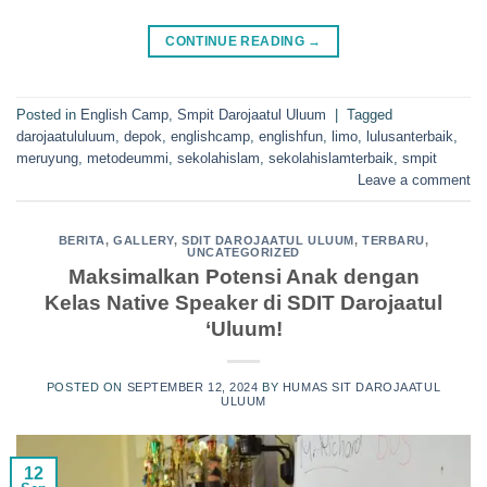
CONTINUE READING
→
Posted in
English Camp
,
Smpit Darojaatul Uluum
|
Tagged
darojaatululuum
,
depok
,
englishcamp
,
englishfun
,
limo
,
lulusanterbaik
,
meruyung
,
metodeummi
,
sekolahislam
,
sekolahislamterbaik
,
smpit
Leave a comment
BERITA
,
GALLERY
,
SDIT DAROJAATUL ULUUM
,
TERBARU
,
UNCATEGORIZED
Maksimalkan Potensi Anak dengan
Kelas Native Speaker di SDIT Darojaatul
‘Uluum!
POSTED ON
SEPTEMBER 12, 2024
BY
HUMAS SIT DAROJAATUL
ULUUM
12