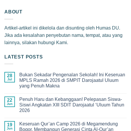
ABOUT
Artikel-artikel ini dikelola dan disunting oleh Humas DU.
Jika ada kesalahan penyebutan nama, tempat, atau yang
lainnya, silakan hubungi Kami.
LATEST POSTS
Bukan Sekadar Pengenalan Sekolah! Ini Keseruan
28
Jul
MPLS Ramah 2026 di SMPIT Darojaatul Uluum
yang Penuh Makna
No
Comments
Penuh Haru dan Kebanggaan! Pelepasan Siswa-
on
22
Bukan
Jun
Siswi Angkatan XIII SDIT Darojaatul ‘Uluum Tahun
Sekadar
2026
Pengenalan
Sekolah!
No
Ini
Comments
Keseruan
Keseruan Qur’an Camp 2026 di Megamendung
on
19
MPLS
Penuh
Jun
Bogor, Membangun Generasi Cinta Al-Qur’an
Ramah