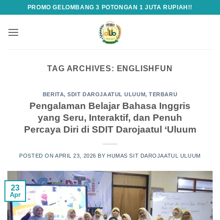
Skip
PROMO GELOMBANG 3 POTONGAN 1 JUTA RUPIAH!!
to
content
TAG ARCHIVES:
ENGLISHFUN
BERITA
,
SDIT DAROJAATUL ULUUM
,
TERBARU
Pengalaman Belajar Bahasa Inggris
yang Seru, Interaktif, dan Penuh
Percaya Diri di SDIT Darojaatul ‘Uluum
POSTED ON
APRIL 23, 2026
BY
HUMAS SIT DAROJAATUL ULUUM
23
Apr