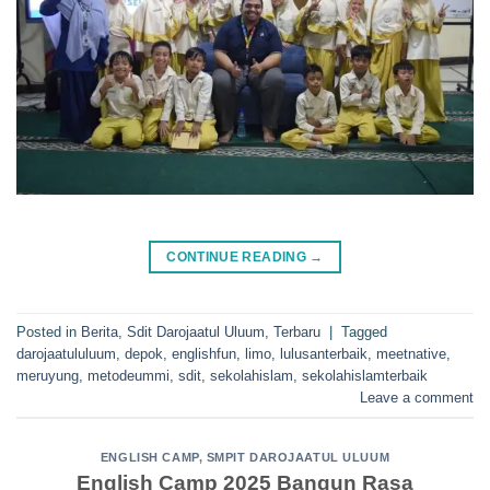
CONTINUE READING
→
Posted in
Berita
,
Sdit Darojaatul Uluum
,
Terbaru
|
Tagged
darojaatululuum
,
depok
,
englishfun
,
limo
,
lulusanterbaik
,
meetnative
,
meruyung
,
metodeummi
,
sdit
,
sekolahislam
,
sekolahislamterbaik
Leave a comment
ENGLISH CAMP
,
SMPIT DAROJAATUL ULUUM
English Camp 2025 Bangun Rasa