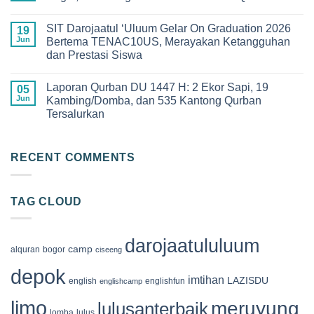
Haru
2026
dan
No
di
Kebanggaan!
Comments
SMPIT
SIT Darojaatul ‘Uluum Gelar On Graduation 2026
Pelepasan
on
19
Darojaatul
Siswa-
Keseruan
Jun
Bertema TENAC10US, Merayakan Ketangguhan
Uluum
Siswi
Qur’an
yang
dan Prestasi Siswa
Angkatan
Camp
Penuh
XIII
2026
Makna
No
SDIT
di
Comments
Darojaatul
Megamendung
Laporan Qurban DU 1447 H: 2 Ekor Sapi, 19
on
05
‘Uluum
Bogor,
SIT
Jun
Kambing/Domba, dan 535 Kantong Qurban
Tahun
Membangun
Darojaatul
2026
Generasi
Tersalurkan
‘Uluum
Cinta
Gelar
Al-
No
On
Qur’an
Comments
Graduation
on
2026
Laporan
RECENT COMMENTS
Bertema
Qurban
TENAC10US,
DU
Merayakan
1447
Ketangguhan
H:
dan
TAG CLOUD
2
Prestasi
Ekor
Siswa
Sapi,
19
Kambing/Domba,
darojaatululuum
dan
camp
alquran
bogor
ciseeng
535
Kantong
depok
Qurban
imtihan
LAZISDU
english
englishfun
englishcamp
Tersalurkan
limo
meruyung
lulusanterbaik
lomba
lulus