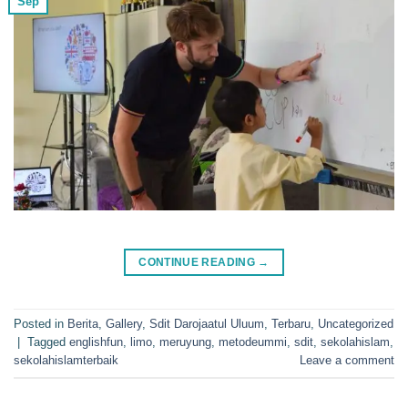
Sep
CONTINUE READING
→
Posted in
Berita
,
Gallery
,
Sdit Darojaatul Uluum
,
Terbaru
,
Uncategorized
|
Tagged
englishfun
,
limo
,
meruyung
,
metodeummi
,
sdit
,
sekolahislam
,
sekolahislamterbaik
Leave a comment