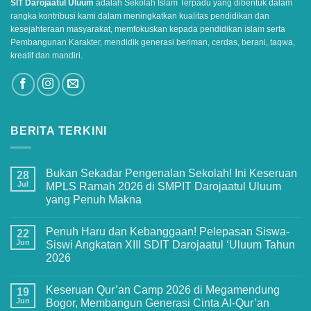
SIT Darojaatul Uluum
adalah Sekolah Islam Terpadu yang dibentuk dalam
rangka kontribusi kami dalam meningkatkan kualitas pendidikan dan
kesejahteraan masyarakat, memfokuskan kepada pendidikan islam serta
Pembangunan Karakter, mendidik generasi beriman, cerdas, berani, taqwa,
kreatif dan mandiri.
BERITA TERKINI
Bukan Sekadar Pengenalan Sekolah! Ini Keseruan
28
Jul
MPLS Ramah 2026 di SMPIT Darojaatul Uluum
yang Penuh Makna
No
Comments
Penuh Haru dan Kebanggaan! Pelepasan Siswa-
on
22
Bukan
Jun
Siswi Angkatan XIII SDIT Darojaatul ‘Uluum Tahun
Sekadar
2026
Pengenalan
Sekolah!
No
Ini
Comments
Keseruan
Keseruan Qur’an Camp 2026 di Megamendung
on
19
MPLS
Penuh
Jun
Bogor, Membangun Generasi Cinta Al-Qur’an
Ramah
Haru