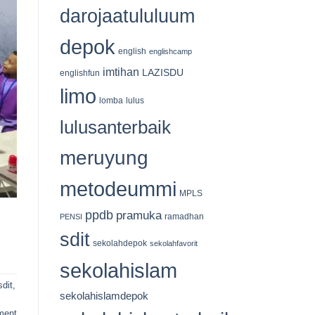
535
darojaatululuum
Kantong
Qurban
Tersalurkan
depok
english
englishcamp
imtihan
LAZISDU
englishfun
limo
lomba
lulus
lulusanterbaik
meruyung
metodeummi
MPLS
ppdb
pramuka
ramadhan
PENSI
sdit
sekolahdepok
sekolahfavorit
sekolahislam
sdit
,
sekolahislamdepok
ment