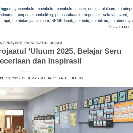
Tagged
ayobacabuku
,
bacabuku
,
bacabukutiaphari
,
darojaatululuum
,
kotadep
odeummi
,
perpustakaankeliling
,
perpustakaankelilingdepok
,
sekolahfavorit
,
,
smpit
,
spmbdarojaatululuum
,
SPMBdepok
,
spmbdu
,
spmblimo
,
spmbmeruyu
Leave a com
A
,
PPDB
,
SDIT DAROJAATUL ULUUM
rojaatul ’Uluum 2025, Belajar Seru
ceriaan dan Inspirasi!
ER 3, 2025
BY
HUMAS SIT DAROJAATUL ULUUM