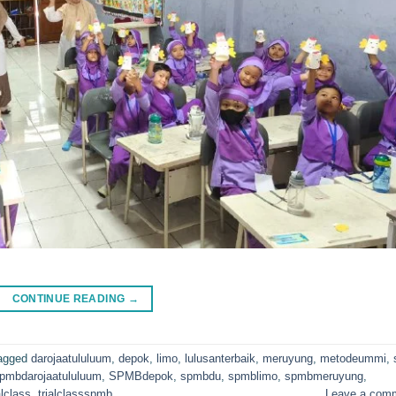
CONTINUE READING
→
agged
darojaatululuum
,
depok
,
limo
,
lulusanterbaik
,
meruyung
,
metodeummi
,
pmbdarojaatululuum
,
SPMBdepok
,
spmbdu
,
spmblimo
,
spmbmeruyung
,
alclass
,
trialclassspmb
Leave a com