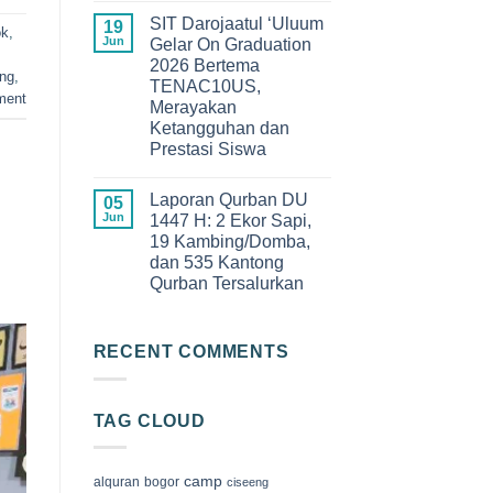
Angkatan
Comments
XIII
SIT Darojaatul ‘Uluum
on
19
ok
,
SDIT
Keseruan
Jun
Gelar On Graduation
Darojaatul
Qur’an
‘Uluum
2026 Bertema
Camp
ng
,
Tahun
2026
TENAC10US,
2026
di
ment
Merayakan
Megamendung
Bogor,
Ketangguhan dan
Membangun
Prestasi Siswa
Generasi
Cinta
No
Al-
Comments
Qur’an
Laporan Qurban DU
on
05
SIT
Jun
1447 H: 2 Ekor Sapi,
Darojaatul
19 Kambing/Domba,
‘Uluum
Gelar
dan 535 Kantong
On
Qurban Tersalurkan
Graduation
2026
No
Bertema
Comments
TENAC10US,
on
Merayakan
Laporan
RECENT COMMENTS
Ketangguhan
Qurban
dan
DU
Prestasi
1447
Siswa
H:
TAG CLOUD
2
Ekor
Sapi,
19
Kambing/Domba,
camp
alquran
bogor
ciseeng
dan