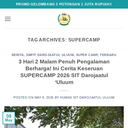
Skip
PROMO GELOMBANG 3 POTONGAN 1 JUTA RUPIAH!!
to
content
TAG ARCHIVES:
SUPERCAMP
BERITA
,
SMPIT DAROJAATUL ULUUM
,
SUPER CAMP
,
TERBARU
3 Hari 2 Malam Penuh Pengalaman
Berharga! Ini Cerita Keseruan
SUPERCAMP 2026 SIT Darojaatul
‘Uluum
POSTED ON
MAY 8, 2026
BY
HUMAS SIT DAROJAATUL ULUUM
08
May