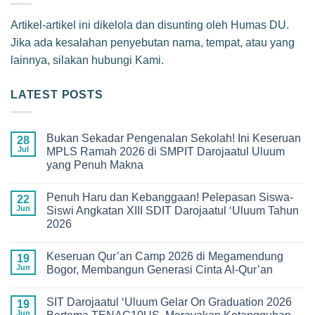
Artikel-artikel ini dikelola dan disunting oleh Humas DU.
Jika ada kesalahan penyebutan nama, tempat, atau yang
lainnya, silakan hubungi Kami.
LATEST POSTS
Bukan Sekadar Pengenalan Sekolah! Ini Keseruan
28
Jul
MPLS Ramah 2026 di SMPIT Darojaatul Uluum
yang Penuh Makna
No
Comments
Penuh Haru dan Kebanggaan! Pelepasan Siswa-
on
22
Bukan
Jun
Siswi Angkatan XIII SDIT Darojaatul ‘Uluum Tahun
Sekadar
2026
Pengenalan
Sekolah!
No
Ini
Comments
Keseruan
Keseruan Qur’an Camp 2026 di Megamendung
on
19
MPLS
Penuh
Jun
Bogor, Membangun Generasi Cinta Al-Qur’an
Ramah
Haru
2026
dan
No
di
Kebanggaan!
Comments
SMPIT
SIT Darojaatul ‘Uluum Gelar On Graduation 2026
Pelepasan
on
19
Darojaatul
Siswa-
Keseruan
Jun