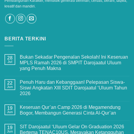
Pembangunan Karakter, mendidik generasi beriman, cerdas, berani, taqwa,
kreatif dan mandiri.
BERITA TERKINI
Bukan Sekadar Pengenalan Sekolah! Ini Keseruan
28
Jul
MPLS Ramah 2026 di SMPIT Darojaatul Uluum
yang Penuh Makna
No
Comments
Penuh Haru dan Kebanggaan! Pelepasan Siswa-
on
22
Bukan
Jun
Siswi Angkatan XIII SDIT Darojaatul ‘Uluum Tahun
Sekadar
2026
Pengenalan
Sekolah!
No
Ini
Comments
Keseruan
Keseruan Qur’an Camp 2026 di Megamendung
on
19
MPLS
Penuh
Jun
Bogor, Membangun Generasi Cinta Al-Qur’an
Ramah
Haru
2026
dan
No
di
Kebanggaan!
Comments
SMPIT
SIT Darojaatul ‘Uluum Gelar On Graduation 2026
Pelepasan
on
19
Darojaatul
Siswa-
Keseruan
Jun
Bertema TENAC10US, Merayakan Ketangguhan
Uluum