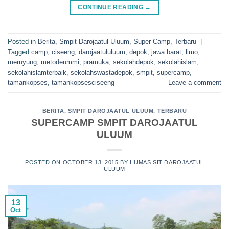
CONTINUE READING
→
Posted in
Berita
,
Smpit Darojaatul Uluum
,
Super Camp
,
Terbaru
|
Tagged
camp
,
ciseeng
,
darojaatululuum
,
depok
,
jawa barat
,
limo
,
meruyung
,
metodeummi
,
pramuka
,
sekolahdepok
,
sekolahislam
,
sekolahislamterbaik
,
sekolahswastadepok
,
smpit
,
supercamp
,
tamankopses
,
tamankopsesciseeng
Leave a comment
BERITA
,
SMPIT DAROJAATUL ULUUM
,
TERBARU
SUPERCAMP SMPIT DAROJAATUL
ULUUM
POSTED ON
OCTOBER 13, 2015
BY
HUMAS SIT DAROJAATUL
ULUUM
13
Oct