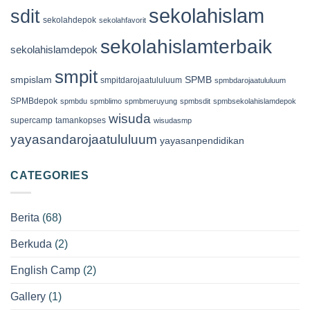
sekolahislam
sdit
sekolahdepok
sekolahfavorit
sekolahislamterbaik
sekolahislamdepok
smpit
smpislam
SPMB
smpitdarojaatululuum
spmbdarojaatululuum
SPMBdepok
spmbdu
spmblimo
spmbmeruyung
spmbsdit
spmbsekolahislamdepok
wisuda
supercamp
tamankopses
wisudasmp
yayasandarojaatululuum
yayasanpendidikan
CATEGORIES
Berita
(68)
Berkuda
(2)
English Camp
(2)
Gallery
(1)