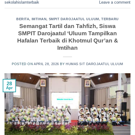
sekolahislamterbaik
Leave a comment
BERITA
,
IMTIHAN
,
SMPIT DAROJAATUL ULUUM
,
TERBARU
Semangat Tartil dan Tahfizh, Siswa
SMPIT Darojaatul ‘Uluum Tampilkan
Hafalan Terbaik di Khotmul Qur’an &
Imtihan
POSTED ON
APRIL 28, 2026
BY
HUMAS SIT DAROJAATUL ULUUM
28
Apr