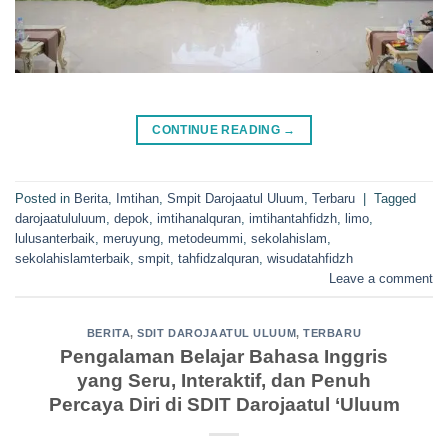
CONTINUE READING
→
Posted in
Berita
,
Imtihan
,
Smpit Darojaatul Uluum
,
Terbaru
|
Tagged
darojaatululuum
,
depok
,
imtihanalquran
,
imtihantahfidzh
,
limo
,
lulusanterbaik
,
meruyung
,
metodeummi
,
sekolahislam
,
sekolahislamterbaik
,
smpit
,
tahfidzalquran
,
wisudatahfidzh
Leave a comment
BERITA
,
SDIT DAROJAATUL ULUUM
,
TERBARU
Pengalaman Belajar Bahasa Inggris
yang Seru, Interaktif, dan Penuh
Percaya Diri di SDIT Darojaatul ‘Uluum