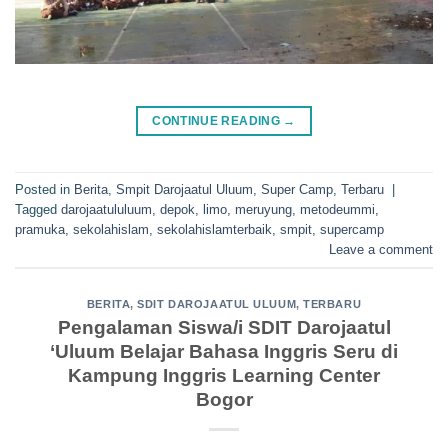
CONTINUE READING
→
Posted in
Berita
,
Smpit Darojaatul Uluum
,
Super Camp
,
Terbaru
|
Tagged
darojaatululuum
,
depok
,
limo
,
meruyung
,
metodeummi
,
pramuka
,
sekolahislam
,
sekolahislamterbaik
,
smpit
,
supercamp
Leave a comment
BERITA
,
SDIT DAROJAATUL ULUUM
,
TERBARU
Pengalaman Siswa/i SDIT Darojaatul
‘Uluum Belajar Bahasa Inggris Seru di
Kampung Inggris Learning Center
Bogor