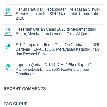
No
Comments
Penuh Haru dan Kebanggaan! Pelepasan Siswa-
on
22
Bukan
Jun
Siswi Angkatan XIII SDIT Darojaatul ‘Uluum Tahun
Sekadar
2026
Pengenalan
Sekolah!
No
Ini
Comments
Keseruan
Keseruan Qur’an Camp 2026 di Megamendung
on
19
MPLS
Penuh
Jun
Bogor, Membangun Generasi Cinta Al-Qur’an
Ramah
Haru
2026
dan
No
di
Kebanggaan!
Comments
SMPIT
SIT Darojaatul ‘Uluum Gelar On Graduation 2026
Pelepasan
on
19
Darojaatul
Siswa-
Keseruan
Jun
Bertema TENAC10US, Merayakan Ketangguhan
Uluum
Siswi
Qur’an
yang
dan Prestasi Siswa
Angkatan
Camp
Penuh
XIII
2026
Makna
No
SDIT
di
Comments
Darojaatul
Megamendung
Laporan Qurban DU 1447 H: 2 Ekor Sapi, 19
on
05
‘Uluum
Bogor,
SIT
Jun
Kambing/Domba, dan 535 Kantong Qurban
Tahun
Membangun
Darojaatul
2026
Generasi
Tersalurkan
‘Uluum
Cinta
Gelar
Al-
No
On
Qur’an
Comments
Graduation
on
2026
Laporan
RECENT COMMENTS
Bertema
Qurban
TENAC10US,
DU
Merayakan
1447
Ketangguhan
H:
dan
TAG CLOUD
2
Prestasi
Ekor