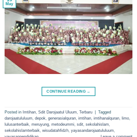
May
CONTINUE READING
→
Posted in
Imtihan
,
Sdit Darojaatul Uluum
,
Terbaru
|
Tagged
darojaatululuum
,
depok
,
generasialquran
,
imtihan
,
imtihanalquran
,
limo
,
lulusanterbaik
,
meruyung
,
metodeummi
,
sdit
,
sekolahislam
,
sekolahislamterbaik
,
wisudatahfidzh
,
yayasandarojaatululuum
,
yayasanpendidikan
Leave a comment