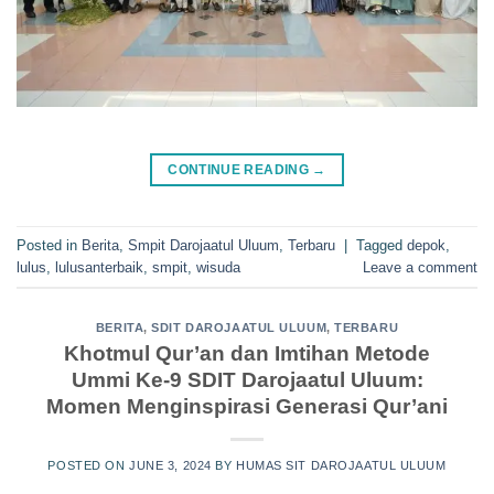
CONTINUE READING
→
Posted in
Berita
,
Smpit Darojaatul Uluum
,
Terbaru
|
Tagged
depok
,
lulus
,
lulusanterbaik
,
smpit
,
wisuda
Leave a comment
BERITA
,
SDIT DAROJAATUL ULUUM
,
TERBARU
Khotmul Qur’an dan Imtihan Metode
Ummi Ke-9 SDIT Darojaatul Uluum:
Momen ‎Menginspirasi Generasi Qur’ani
POSTED ON
JUNE 3, 2024
BY
HUMAS SIT DAROJAATUL ULUUM