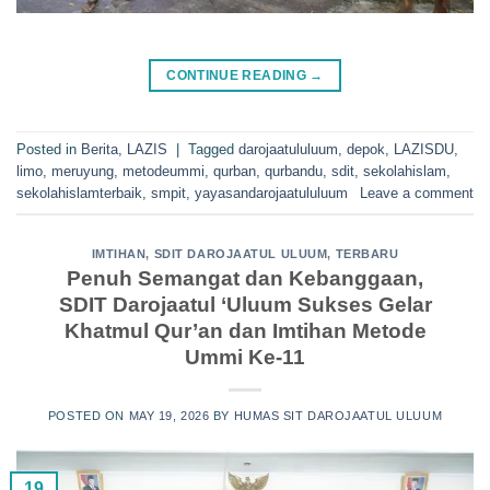
CONTINUE READING
→
Posted in
Berita
,
LAZIS
|
Tagged
darojaatululuum
,
depok
,
LAZISDU
,
limo
,
meruyung
,
metodeummi
,
qurban
,
qurbandu
,
sdit
,
sekolahislam
,
sekolahislamterbaik
,
smpit
,
yayasandarojaatululuum
Leave a comment
IMTIHAN
,
SDIT DAROJAATUL ULUUM
,
TERBARU
Penuh Semangat dan Kebanggaan,
SDIT Darojaatul ‘Uluum Sukses Gelar
Khatmul Qur’an dan Imtihan Metode
Ummi Ke-11
POSTED ON
MAY 19, 2026
BY
HUMAS SIT DAROJAATUL ULUUM
19