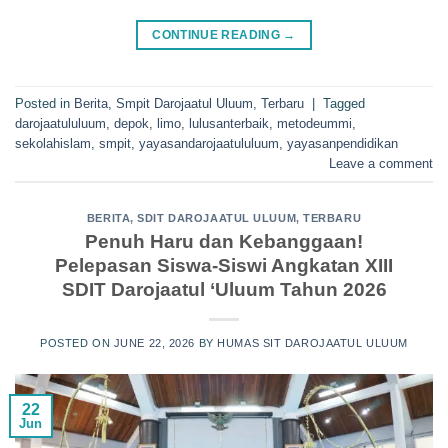
CONTINUE READING
→
Posted in
Berita
,
Smpit Darojaatul Uluum
,
Terbaru
|
Tagged
darojaatululuum
,
depok
,
limo
,
lulusanterbaik
,
metodeummi
,
sekolahislam
,
smpit
,
yayasandarojaatululuum
,
yayasanpendidikan
Leave a comment
BERITA
,
SDIT DAROJAATUL ULUUM
,
TERBARU
Penuh Haru dan Kebanggaan!
Pelepasan Siswa-Siswi Angkatan XIII
SDIT Darojaatul ‘Uluum Tahun 2026
POSTED ON
JUNE 22, 2026
BY
HUMAS SIT DAROJAATUL ULUUM
22
Jun