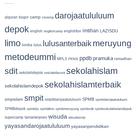
Siswa
Sapi,
19
Kambing/Domba,
darojaatululuum
dan
camp
alquran
bogor
ciseeng
535
Kantong
depok
Qurban
imtihan
LAZISDU
english
englishfun
englishcamp
Tersalurkan
limo
meruyung
lulusanterbaik
lomba
lulus
metodeummi
ppdb
pramuka
MPLS
ramadhan
PENSI
sekolahislam
sdit
sekolahdepok
sekolahfavorit
sekolahislamterbaik
sekolahislamdepok
smpit
smpislam
SPMB
smpitdarojaatululuum
spmbdarojaatululuum
SPMBdepok
spmbdu
spmblimo
spmbmeruyung
spmbsdit
spmbsekolahislamdepok
wisuda
supercamp
tamankopses
wisudasmp
yayasandarojaatululuum
yayasanpendidikan