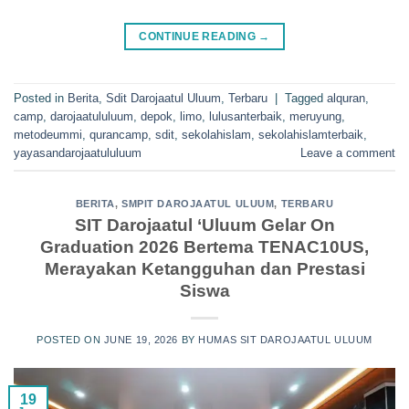
CONTINUE READING
→
Posted in
Berita
,
Sdit Darojaatul Uluum
,
Terbaru
|
Tagged
alquran
,
camp
,
darojaatululuum
,
depok
,
limo
,
lulusanterbaik
,
meruyung
,
metodeummi
,
qurancamp
,
sdit
,
sekolahislam
,
sekolahislamterbaik
,
yayasandarojaatululuum
Leave a comment
BERITA
,
SMPIT DAROJAATUL ULUUM
,
TERBARU
SIT Darojaatul ‘Uluum Gelar On
Graduation 2026 Bertema TENAC10US,
Merayakan Ketangguhan dan Prestasi
Siswa
POSTED ON
JUNE 19, 2026
BY
HUMAS SIT DAROJAATUL ULUUM
19