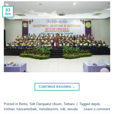
03
Jun
CONTINUE READING
→
Posted in
Berita
,
Sdit Darojaatul Uluum
,
Terbaru
|
Tagged
depok
,
imtihan
,
lulusanterbaik
,
metodeummi
,
sdit
,
wisuda
Leave a comment