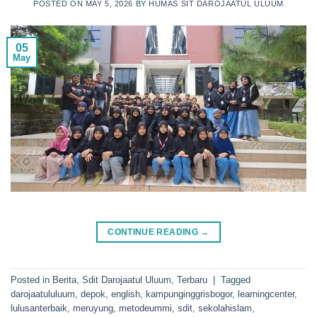
POSTED ON
MAY 5, 2026
BY
HUMAS SIT DAROJAATUL ULUUM
05
May
CONTINUE READING
→
Posted in
Berita
,
Sdit Darojaatul Uluum
,
Terbaru
|
Tagged
darojaatululuum
,
depok
,
english
,
kampunginggrisbogor
,
learningcenter
,
lulusanterbaik
,
meruyung
,
metodeummi
,
sdit
,
sekolahislam
,