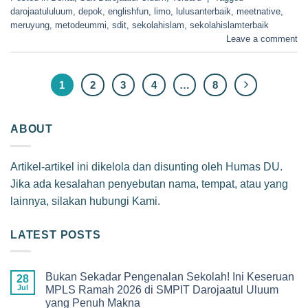
darojaatululuum
,
depok
,
englishfun
,
limo
,
lulusanterbaik
,
meetnative
,
meruyung
,
metodeummi
,
sdit
,
sekolahislam
,
sekolahislamterbaik
Leave a comment
1
2
3
4
…
8
ABOUT
Artikel-artikel ini dikelola dan disunting oleh Humas DU.
Jika ada kesalahan penyebutan nama, tempat, atau yang
lainnya, silakan hubungi Kami.
LATEST POSTS
Bukan Sekadar Pengenalan Sekolah! Ini Keseruan
28
Jul
MPLS Ramah 2026 di SMPIT Darojaatul Uluum
yang Penuh Makna