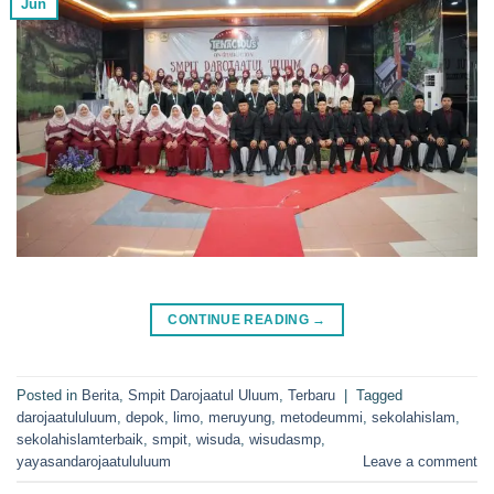
Jun
CONTINUE READING
→
Posted in
Berita
,
Smpit Darojaatul Uluum
,
Terbaru
|
Tagged
darojaatululuum
,
depok
,
limo
,
meruyung
,
metodeummi
,
sekolahislam
,
sekolahislamterbaik
,
smpit
,
wisuda
,
wisudasmp
,
yayasandarojaatululuum
Leave a comment