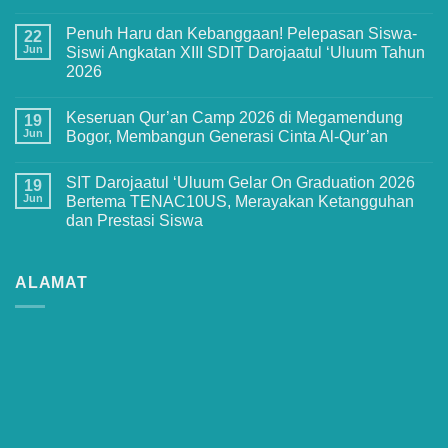
No
Comments
Penuh Haru dan Kebanggaan! Pelepasan Siswa-
on
22
Bukan
Jun
Siswi Angkatan XIII SDIT Darojaatul ‘Uluum Tahun
Sekadar
2026
Pengenalan
Sekolah!
No
Ini
Comments
Keseruan
Keseruan Qur’an Camp 2026 di Megamendung
on
19
MPLS
Penuh
Jun
Bogor, Membangun Generasi Cinta Al-Qur’an
Ramah
Haru
2026
dan
No
di
Kebanggaan!
Comments
SMPIT
SIT Darojaatul ‘Uluum Gelar On Graduation 2026
Pelepasan
on
19
Darojaatul
Siswa-
Keseruan
Jun
Bertema TENAC10US, Merayakan Ketangguhan
Uluum
Siswi
Qur’an
yang
dan Prestasi Siswa
Angkatan
Camp
Penuh
XIII
2026
Makna
No
SDIT
di
Comments
Darojaatul
Megamendung
on
‘Uluum
Bogor,
SIT
ALAMAT
Tahun
Membangun
Darojaatul
2026
Generasi
‘Uluum
Cinta
Gelar
Al-
On
Qur’an
Graduation
2026
Bertema
TENAC10US,
Merayakan
Ketangguhan
dan
Prestasi
Siswa