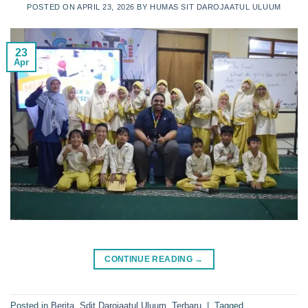
POSTED ON
APRIL 23, 2026
BY
HUMAS SIT DAROJAATUL ULUUM
23
Apr
CONTINUE READING
→
Posted in
Berita
,
Sdit Darojaatul Uluum
,
Terbaru
|
Tagged