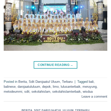
CONTINUE READING
→
Posted in
Berita
,
Sdit Darojaatul Uluum
,
Terbaru
|
Tagged
bali
,
balinese
,
darojaatululuum
,
depok
,
limo
,
lulusanterbaik
,
meruyung
,
metodeummi
,
sdit
,
sekolahislam
,
sekolahislamterbaik
,
wisdua
Leave a comment
BERITA
,
SDIT DAROJAATUL ULUUM
,
TERBARU