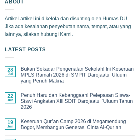
ABOUT
Artikel-artikel ini dikelola dan disunting oleh Humas DU.
Jika ada kesalahan penyebutan nama, tempat, atau yang
lainnya, silakan hubungi Kami.
LATEST POSTS
Bukan Sekadar Pengenalan Sekolah! Ini Keseruan
28
Jul
MPLS Ramah 2026 di SMPIT Darojaatul Uluum
yang Penuh Makna
No
Comments
Penuh Haru dan Kebanggaan! Pelepasan Siswa-
on
22
Bukan
Jun
Siswi Angkatan XIII SDIT Darojaatul ‘Uluum Tahun
Sekadar
2026
Pengenalan
Sekolah!
No
Ini
Comments
Keseruan
Keseruan Qur’an Camp 2026 di Megamendung
on
19
MPLS
Penuh
Jun
Bogor, Membangun Generasi Cinta Al-Qur’an
Ramah
Haru
2026
dan
No
di
Kebanggaan!
Comments
SMPIT