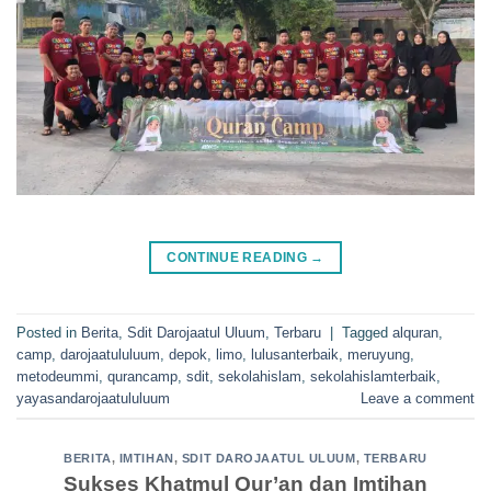
CONTINUE READING
→
Posted in
Berita
,
Sdit Darojaatul Uluum
,
Terbaru
|
Tagged
alquran
,
camp
,
darojaatululuum
,
depok
,
limo
,
lulusanterbaik
,
meruyung
,
metodeummi
,
qurancamp
,
sdit
,
sekolahislam
,
sekolahislamterbaik
,
yayasandarojaatululuum
Leave a comment
BERITA
,
IMTIHAN
,
SDIT DAROJAATUL ULUUM
,
TERBARU
Sukses Khatmul Qur’an dan Imtihan