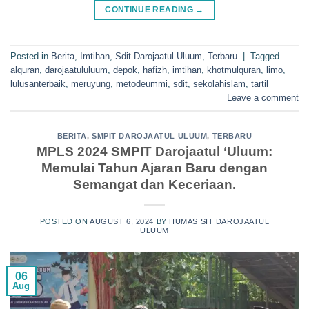
CONTINUE READING
→
Posted in
Berita
,
Imtihan
,
Sdit Darojaatul Uluum
,
Terbaru
|
Tagged
alquran
,
darojaatululuum
,
depok
,
hafizh
,
imtihan
,
khotmulquran
,
limo
,
lulusanterbaik
,
meruyung
,
metodeummi
,
sdit
,
sekolahislam
,
tartil
Leave a comment
BERITA
,
SMPIT DAROJAATUL ULUUM
,
TERBARU
MPLS 2024 SMPIT Darojaatul ‘Uluum:
Memulai Tahun Ajaran Baru dengan
Semangat dan Keceriaan.
POSTED ON
AUGUST 6, 2024
BY
HUMAS SIT DAROJAATUL
ULUUM
06
Aug