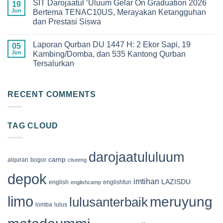
SIT Darojaatul ‘Uluum Gelar On Graduation 2026
Pelepasan
on
19
Darojaatul
Siswa-
Keseruan
Jun
Bertema TENAC10US, Merayakan Ketangguhan
Uluum
Siswi
Qur’an
yang
dan Prestasi Siswa
Angkatan
Camp
Penuh
XIII
2026
Makna
No
SDIT
di
Comments
Darojaatul
Megamendung
Laporan Qurban DU 1447 H: 2 Ekor Sapi, 19
on
05
‘Uluum
Bogor,
SIT
Jun
Kambing/Domba, dan 535 Kantong Qurban
Tahun
Membangun
Darojaatul
2026
Generasi
Tersalurkan
‘Uluum
Cinta
Gelar
Al-
No
On
Qur’an
Comments
Graduation
on
2026
Laporan
RECENT COMMENTS
Bertema
Qurban
TENAC10US,
DU
Merayakan
1447
Ketangguhan
H:
dan
TAG CLOUD
2
Prestasi
Ekor
Siswa
Sapi,
19
Kambing/Domba,
darojaatululuum
dan
camp
alquran
bogor
ciseeng
535
Kantong
depok
Qurban
imtihan
LAZISDU
english
englishfun
englishcamp
Tersalurkan
limo
meruyung
lulusanterbaik
lomba
lulus