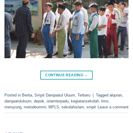
CONTINUE READING
→
Posted in
Berita
,
Smpit Darojaatul Uluum
,
Terbaru
|
Tagged
alquran
,
darojaatululuum
,
depok
,
islamterpadu
,
kegiatansekolah
,
limo
,
meruyung
,
metodeummi
,
MPLS
,
sekolahislam
,
smpit
Leave a comment