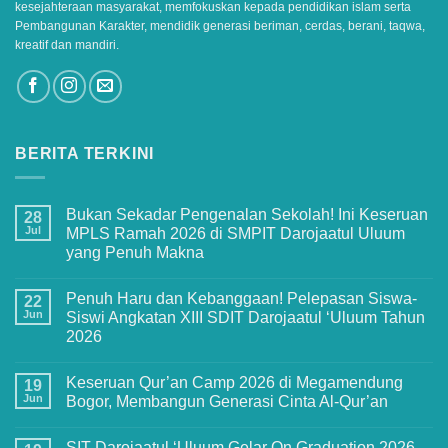
kesejahteraan masyarakat, memfokuskan kepada pendidikan islam serta
Pembangunan Karakter, mendidik generasi beriman, cerdas, berani, taqwa,
kreatif dan mandiri.
BERITA TERKINI
Bukan Sekadar Pengenalan Sekolah! Ini Keseruan
28
Jul
MPLS Ramah 2026 di SMPIT Darojaatul Uluum
yang Penuh Makna
No
Comments
Penuh Haru dan Kebanggaan! Pelepasan Siswa-
on
22
Bukan
Jun
Siswi Angkatan XIII SDIT Darojaatul ‘Uluum Tahun
Sekadar
2026
Pengenalan
Sekolah!
No
Ini
Comments
Keseruan
Keseruan Qur’an Camp 2026 di Megamendung
on
19
MPLS
Penuh
Jun
Bogor, Membangun Generasi Cinta Al-Qur’an
Ramah
Haru
2026
dan
No
di
Kebanggaan!
Comments
SMPIT
SIT Darojaatul ‘Uluum Gelar On Graduation 2026
Pelepasan
on