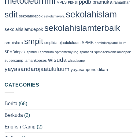
metodeummi
ppdb
pramuka
MPLS
ramadhan
PENSI
sekolahislam
sdit
sekolahdepok
sekolahfavorit
sekolahislamterbaik
sekolahislamdepok
smpit
smpislam
SPMB
smpitdarojaatululuum
spmbdarojaatululuum
SPMBdepok
spmbdu
spmblimo
spmbmeruyung
spmbsdit
spmbsekolahislamdepok
wisuda
supercamp
tamankopses
wisudasmp
yayasandarojaatululuum
yayasanpendidikan
CATEGORIES
Berita
(68)
Berkuda
(2)
English Camp
(2)