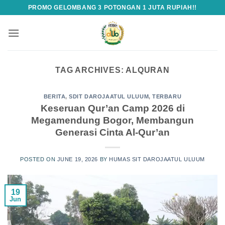
Skip
PROMO GELOMBANG 3 POTONGAN 1 JUTA RUPIAH!!
to
content
TAG ARCHIVES:
ALQURAN
BERITA
,
SDIT DAROJAATUL ULUUM
,
TERBARU
Keseruan Qur’an Camp 2026 di
Megamendung Bogor, Membangun
Generasi Cinta Al-Qur’an
POSTED ON
JUNE 19, 2026
BY
HUMAS SIT DAROJAATUL ULUUM
19
Jun