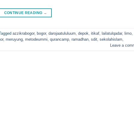
CONTINUE READING
→
Tagged
azzikrabogor
,
bogor
,
darojaatululuum
,
depok
,
itikaf
,
lailatulqadar
,
limo
,
or
,
meruyung
,
metodeummi
,
qurancamp
,
ramadhan
,
sdit
,
sekolahislam
,
Leave a com