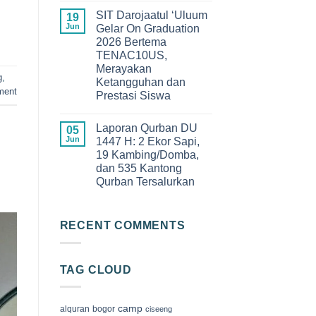
Angkatan
Comments
XIII
SIT Darojaatul ‘Uluum
on
19
SDIT
Keseruan
Jun
Gelar On Graduation
Darojaatul
Qur’an
‘Uluum
2026 Bertema
Camp
Tahun
2026
TENAC10US,
2026
di
Merayakan
Megamendung
g
,
Bogor,
Ketangguhan dan
Membangun
ment
Prestasi Siswa
Generasi
Cinta
No
Al-
Comments
Qur’an
Laporan Qurban DU
on
05
SIT
Jun
1447 H: 2 Ekor Sapi,
Darojaatul
19 Kambing/Domba,
‘Uluum
Gelar
dan 535 Kantong
On
Qurban Tersalurkan
Graduation
2026
No
Bertema
Comments
TENAC10US,
on
Merayakan
Laporan
RECENT COMMENTS
Ketangguhan
Qurban
dan
DU
Prestasi
1447
Siswa
H:
TAG CLOUD
2
Ekor
Sapi,
19
Kambing/Domba,
camp
alquran
bogor
ciseeng
dan