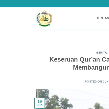
Skip
to
content
TENTAN
BERITA
,
Keseruan Qur’an C
Membangun 
POSTED ON
JUN
19
Jun