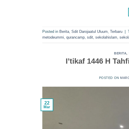
Posted in
Berita
,
Sdit Darojaatul Uluum
,
Terbaru
|
metodeummi
,
qurancamp
,
sdit
,
sekolahislam
,
sekol
BERITA
,
I’tikaf 1446 H Tah
POSTED ON
MARC
22
Mar