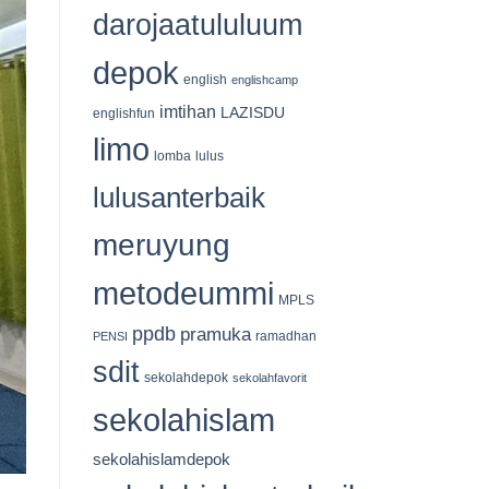
535
darojaatululuum
Kantong
Qurban
Tersalurkan
depok
english
englishcamp
imtihan
LAZISDU
englishfun
limo
lomba
lulus
lulusanterbaik
meruyung
metodeummi
MPLS
ppdb
pramuka
ramadhan
PENSI
sdit
sekolahdepok
sekolahfavorit
sekolahislam
sekolahislamdepok