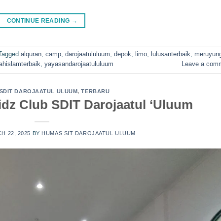
CONTINUE READING
→
Tagged
alquran
,
camp
,
darojaatululuum
,
depok
,
limo
,
lulusanterbaik
,
meruyun
ahislamterbaik
,
yayasandarojaatululuum
Leave a com
SDIT DAROJAATUL ULUUM
,
TERBARU
fidz Club SDIT Darojaatul ‘Uluum
H 22, 2025
BY
HUMAS SIT DAROJAATUL ULUUM