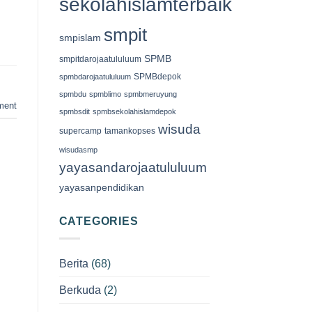
sekolahislamterbaik
smpit
smpislam
SPMB
smpitdarojaatululuum
SPMBdepok
spmbdarojaatululuum
spmbdu
spmblimo
spmbmeruyung
ment
spmbsdit
spmbsekolahislamdepok
wisuda
supercamp
tamankopses
wisudasmp
yayasandarojaatululuum
yayasanpendidikan
CATEGORIES
Berita
(68)
Berkuda
(2)