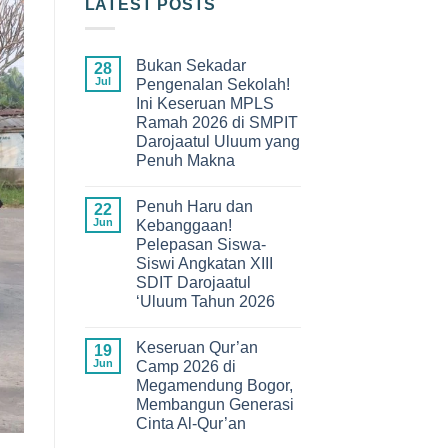
LATEST POSTS
Bukan Sekadar
28
Jul
Pengenalan Sekolah!
Ini Keseruan MPLS
Ramah 2026 di SMPIT
Darojaatul Uluum yang
Penuh Makna
No
Comments
Penuh Haru dan
on
22
Bukan
Jun
Kebanggaan!
Sekadar
Pelepasan Siswa-
Pengenalan
Sekolah!
Siswi Angkatan XIII
Ini
SDIT Darojaatul
Keseruan
MPLS
‘Uluum Tahun 2026
Ramah
No
2026
Comments
di
Keseruan Qur’an
on
19
SMPIT
Penuh
Darojaatul
Jun
Camp 2026 di
Haru
Uluum
Megamendung Bogor,
dan
yang
Kebanggaan!
Penuh
Membangun Generasi
Pelepasan
Makna
Cinta Al-Qur’an
Siswa-
Siswi
No