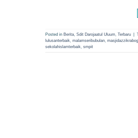
Posted in
Berita
,
Sdit Darojaatul Uluum
,
Terbaru
|
lulusanterbaik
,
malamseribubulan
,
masjidazzikrabog
sekolahislamterbaik
,
smpit