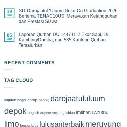
2026
dan
No
di
Kebanggaan!
Comments
SMPIT
SIT Darojaatul ‘Uluum Gelar On Graduation 2026
Pelepasan
on
19
Darojaatul
Siswa-
Keseruan
Jun
Bertema TENAC10US, Merayakan Ketangguhan
Uluum
Siswi
Qur’an
yang
dan Prestasi Siswa
Angkatan
Camp
Penuh
XIII
2026
Makna
No
SDIT
di
Comments
Darojaatul
Megamendung
Laporan Qurban DU 1447 H: 2 Ekor Sapi, 19
on
05
‘Uluum
Bogor,
SIT
Jun
Kambing/Domba, dan 535 Kantong Qurban
Tahun
Membangun
Darojaatul
2026
Generasi
Tersalurkan
‘Uluum
Cinta
Gelar
Al-
No
On
Qur’an
Comments
Graduation
on
2026
Laporan
RECENT COMMENTS
Bertema
Qurban
TENAC10US,
DU
Merayakan
1447
Ketangguhan
H:
dan
TAG CLOUD
2
Prestasi
Ekor
Siswa
Sapi,
19
Kambing/Domba,
darojaatululuum
dan
camp
alquran
bogor
ciseeng
535
Kantong
depok
Qurban
imtihan
LAZISDU
english
englishfun
englishcamp
Tersalurkan
limo
meruyung
lulusanterbaik
lomba
lulus