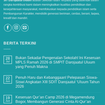
SIT Darojaatul Uluum
adalah Sekolah Islam Terpadu yang dibentuk dalam
rangka kontribusi kami dalam meningkatkan kualitas pendidikan dan
kesejahteraan masyarakat, memfokuskan kepada pendidikan islam serta
Pembangunan Karakter, mendidik generasi beriman, cerdas, berani, taqwa,
kreatif dan mandiri.
BERITA TERKINI
Bukan Sekadar Pengenalan Sekolah! Ini Keseruan
28
Jul
MPLS Ramah 2026 di SMPIT Darojaatul Uluum
yang Penuh Makna
No
Comments
Penuh Haru dan Kebanggaan! Pelepasan Siswa-
on
22
Bukan
Jun
Siswi Angkatan XIII SDIT Darojaatul ‘Uluum Tahun
Sekadar
2026
Pengenalan
Sekolah!
No
Ini
Comments
Keseruan
Keseruan Qur’an Camp 2026 di Megamendung
on
19
MPLS
Penuh
Jun
Bogor, Membangun Generasi Cinta Al-Qur’an
Ramah
Haru
2026