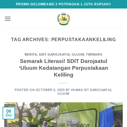
Skip
PROMO GELOMBANG 3 POTONGAN 1 JUTA RUPIAH!!
to
content
TAG ARCHIVES:
PERPUSTAKAANKELILING
BERITA
,
SDIT DAROJAATUL ULUUM
,
TERBARU
Semarak Literasi! SDIT Darojaatul
‘Uluum Kedatangan Perpustakaan
Keliling
POSTED ON
OCTOBER 6, 2025
BY
HUMAS SIT DAROJAATUL
ULUUM
06
Oct