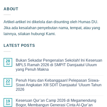
ABOUT
Artikel-artikel ini dikelola dan disunting oleh Humas DU.
Jika ada kesalahan penyebutan nama, tempat, atau yang
lainnya, silakan hubungi Kami.
LATEST POSTS
Bukan Sekadar Pengenalan Sekolah! Ini Keseruan
28
Jul
MPLS Ramah 2026 di SMPIT Darojaatul Uluum
yang Penuh Makna
No
Comments
Penuh Haru dan Kebanggaan! Pelepasan Siswa-
on
22
Bukan
Jun
Siswi Angkatan XIII SDIT Darojaatul ‘Uluum Tahun
Sekadar
2026
Pengenalan
Sekolah!
No
Ini
Comments
Keseruan
Keseruan Qur’an Camp 2026 di Megamendung
on
19
MPLS
Penuh
Jun
Bogor, Membangun Generasi Cinta Al-Qur’an
Ramah
Haru