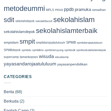
metodeummi
ppdb
pramuka
MPLS
ramadhan
PENSI
sekolahislam
sdit
sekolahdepok
sekolahfavorit
sekolahislamterbaik
sekolahislamdepok
smpit
smpislam
SPMB
smpitdarojaatululuum
spmbdarojaatululuum
SPMBdepok
spmbdu
spmblimo
spmbmeruyung
spmbsdit
spmbsekolahislamdepok
wisuda
supercamp
tamankopses
wisudasmp
yayasandarojaatululuum
yayasanpendidikan
CATEGORIES
Berita
(68)
Berkuda
(2)
English Camp
(2)