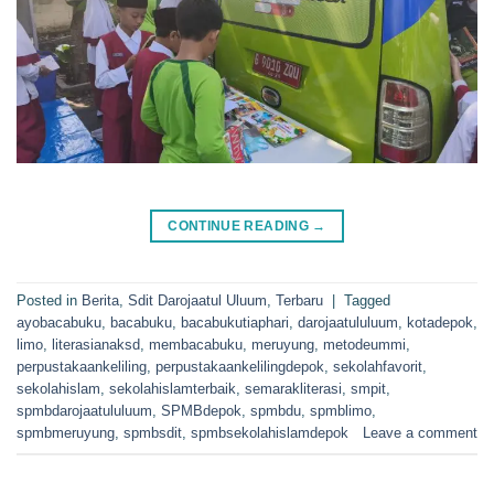
CONTINUE READING
→
Posted in
Berita
,
Sdit Darojaatul Uluum
,
Terbaru
|
Tagged
ayobacabuku
,
bacabuku
,
bacabukutiaphari
,
darojaatululuum
,
kotadepok
,
limo
,
literasianaksd
,
membacabuku
,
meruyung
,
metodeummi
,
perpustakaankeliling
,
perpustakaankelilingdepok
,
sekolahfavorit
,
sekolahislam
,
sekolahislamterbaik
,
semarakliterasi
,
smpit
,
spmbdarojaatululuum
,
SPMBdepok
,
spmbdu
,
spmblimo
,
spmbmeruyung
,
spmbsdit
,
spmbsekolahislamdepok
Leave a comment