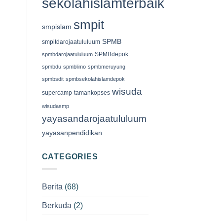
sekolahislamterbaik
smpit
smpislam
SPMB
smpitdarojaatululuum
SPMBdepok
spmbdarojaatululuum
spmbdu
spmblimo
spmbmeruyung
spmbsdit
spmbsekolahislamdepok
wisuda
supercamp
tamankopses
wisudasmp
yayasandarojaatululuum
yayasanpendidikan
CATEGORIES
Berita
(68)
Berkuda
(2)