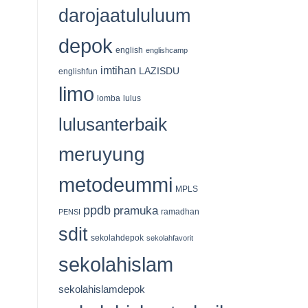
535
darojaatululuum
Kantong
Qurban
Tersalurkan
depok
english
englishcamp
imtihan
LAZISDU
englishfun
limo
lomba
lulus
lulusanterbaik
meruyung
metodeummi
MPLS
ppdb
pramuka
ramadhan
PENSI
sdit
sekolahdepok
sekolahfavorit
sekolahislam
sekolahislamdepok