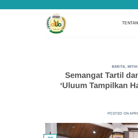
Skip
to
content
TENTAN
BERITA
,
IMTI
Semangat Tartil da
‘Uluum Tampilkan Ha
POSTED ON
APRI