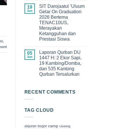
Angkatan
Comments
XIII
SIT Darojaatul ‘Uluum
on
19
SDIT
Keseruan
Jun
Gelar On Graduation
Darojaatul
Qur’an
‘Uluum
2026 Bertema
Camp
Tahun
2026
TENAC10US,
2026
di
Merayakan
Megamendung
Bogor,
Ketangguhan dan
Membangun
Prestasi Siswa
Generasi
mo
,
Cinta
No
ment
Al-
Comments
Qur’an
Laporan Qurban DU
on
05
SIT
Jun
1447 H: 2 Ekor Sapi,
Darojaatul
19 Kambing/Domba,
‘Uluum
Gelar
dan 535 Kantong
On
Qurban Tersalurkan
Graduation
2026
No
Bertema
Comments
TENAC10US,
on
Merayakan
Laporan
RECENT COMMENTS
Ketangguhan
Qurban
dan
DU
Prestasi
1447
Siswa
H:
TAG CLOUD
2
Ekor
Sapi,
19
Kambing/Domba,
camp
alquran
bogor
ciseeng
dan