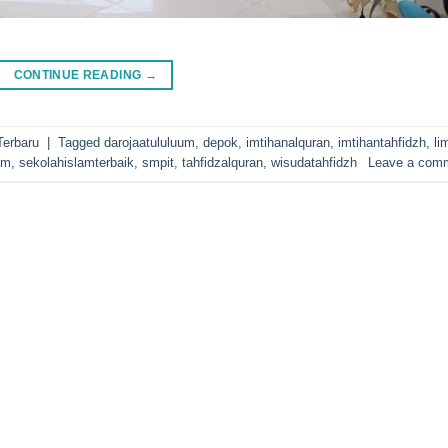
CONTINUE READING
→
Terbaru
|
Tagged
darojaatululuum
,
depok
,
imtihanalquran
,
imtihantahfidzh
,
li
am
,
sekolahislamterbaik
,
smpit
,
tahfidzalquran
,
wisudatahfidzh
Leave a com