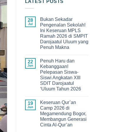
LATEST POSTS
Bukan Sekadar
28
Jul
Pengenalan Sekolah!
Ini Keseruan MPLS
Ramah 2026 di SMPIT
Darojaatul Uluum yang
Penuh Makna
No
Comments
Penuh Haru dan
on
22
Bukan
Jun
Kebanggaan!
Sekadar
Pelepasan Siswa-
Pengenalan
Sekolah!
Siswi Angkatan XIII
Ini
SDIT Darojaatul
Keseruan
MPLS
‘Uluum Tahun 2026
Ramah
No
2026
Comments
di
Keseruan Qur’an
on
19
SMPIT
Penuh
Darojaatul
Jun
Camp 2026 di
Haru
Uluum
Megamendung Bogor,
dan
yang
Kebanggaan!
Penuh
Membangun Generasi
Pelepasan
Makna
Cinta Al-Qur’an
Siswa-
Siswi
No