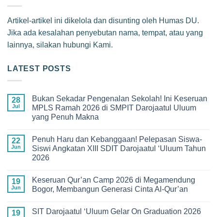
Artikel-artikel ini dikelola dan disunting oleh Humas DU.
Jika ada kesalahan penyebutan nama, tempat, atau yang
lainnya, silakan hubungi Kami.
LATEST POSTS
Bukan Sekadar Pengenalan Sekolah! Ini Keseruan
28
Jul
MPLS Ramah 2026 di SMPIT Darojaatul Uluum
yang Penuh Makna
No
Comments
Penuh Haru dan Kebanggaan! Pelepasan Siswa-
on
22
Bukan
Jun
Siswi Angkatan XIII SDIT Darojaatul ‘Uluum Tahun
Sekadar
2026
Pengenalan
Sekolah!
No
Ini
Comments
Keseruan
Keseruan Qur’an Camp 2026 di Megamendung
on
19
MPLS
Penuh
Jun
Bogor, Membangun Generasi Cinta Al-Qur’an
Ramah
Haru
2026
dan
No
di
Kebanggaan!
Comments
SMPIT
SIT Darojaatul ‘Uluum Gelar On Graduation 2026
Pelepasan
on
19
Darojaatul