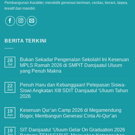
Pembangunan Karakter, mendidik generasi beriman, cerdas, berani, taqwa,
kreatif dan mandiri.
BERITA TERKINI
Bukan Sekadar Pengenalan Sekolah! Ini Keseruan
28
Jul
MPLS Ramah 2026 di SMPIT Darojaatul Uluum
yang Penuh Makna
No
Comments
Penuh Haru dan Kebanggaan! Pelepasan Siswa-
on
22
Bukan
Jun
Siswi Angkatan XIII SDIT Darojaatul ‘Uluum Tahun
Sekadar
2026
Pengenalan
Sekolah!
No
Ini
Comments
Keseruan
Keseruan Qur’an Camp 2026 di Megamendung
on
19
MPLS
Penuh
Jun
Bogor, Membangun Generasi Cinta Al-Qur’an
Ramah
Haru
2026
dan
No
di
Kebanggaan!
Comments
SMPIT
SIT Darojaatul ‘Uluum Gelar On Graduation 2026
Pelepasan
on
19
Darojaatul
Siswa-
Keseruan
Jun