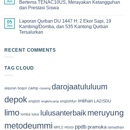
Siswa-
Keseruan
Jun
Bertema TENAC10US, Merayakan Ketangguhan
Uluum
Siswi
Qur’an
yang
dan Prestasi Siswa
Angkatan
Camp
Penuh
XIII
2026
Makna
No
SDIT
di
Comments
Darojaatul
Megamendung
Laporan Qurban DU 1447 H: 2 Ekor Sapi, 19
on
05
‘Uluum
Bogor,
SIT
Jun
Kambing/Domba, dan 535 Kantong Qurban
Tahun
Membangun
Darojaatul
2026
Generasi
Tersalurkan
‘Uluum
Cinta
Gelar
Al-
No
On
Qur’an
Comments
Graduation
on
2026
Laporan
RECENT COMMENTS
Bertema
Qurban
TENAC10US,
DU
Merayakan
1447
Ketangguhan
H:
dan
TAG CLOUD
2
Prestasi
Ekor
Siswa
Sapi,
19
Kambing/Domba,
darojaatululuum
dan
camp
alquran
bogor
ciseeng
535
Kantong
depok
Qurban
imtihan
LAZISDU
english
englishfun
englishcamp
Tersalurkan
limo
meruyung
lulusanterbaik
lomba
lulus
metodeummi
ppdb
pramuka
MPLS
ramadhan
PENSI