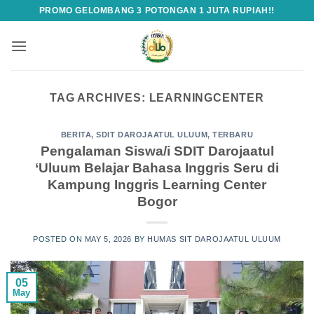
Skip
PROMO GELOMBANG 3 POTONGAN 1 JUTA RUPIAH!!
to
content
TAG ARCHIVES:
LEARNINGCENTER
BERITA
,
SDIT DAROJAATUL ULUUM
,
TERBARU
Pengalaman Siswa/i SDIT Darojaatul
‘Uluum Belajar Bahasa Inggris Seru di
Kampung Inggris Learning Center
Bogor
POSTED ON
MAY 5, 2026
BY
HUMAS SIT DAROJAATUL ULUUM
05
May