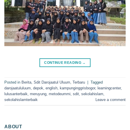
CONTINUE READING
→
Posted in
Berita
,
Sdit Darojaatul Uluum
,
Terbaru
|
Tagged
darojaatululuum
,
depok
,
english
,
kampunginggrisbogor
,
learningcenter
,
lulusanterbaik
,
meruyung
,
metodeummi
,
sdit
,
sekolahislam
,
sekolahislamterbaik
Leave a comment
ABOUT