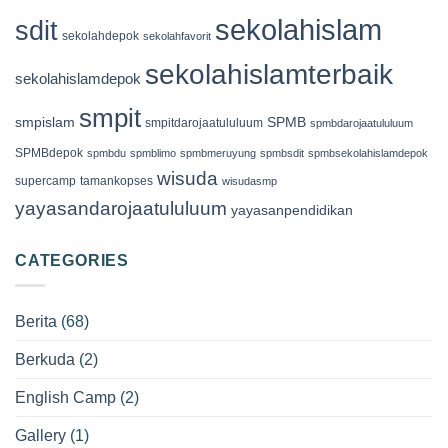
sekolahislam
sdit
sekolahdepok
sekolahfavorit
sekolahislamterbaik
sekolahislamdepok
smpit
smpislam
SPMB
smpitdarojaatululuum
spmbdarojaatululuum
SPMBdepok
spmbdu
spmblimo
spmbmeruyung
spmbsdit
spmbsekolahislamdepok
wisuda
supercamp
tamankopses
wisudasmp
yayasandarojaatululuum
yayasanpendidikan
CATEGORIES
Berita
(68)
Berkuda
(2)
English Camp
(2)
Gallery
(1)