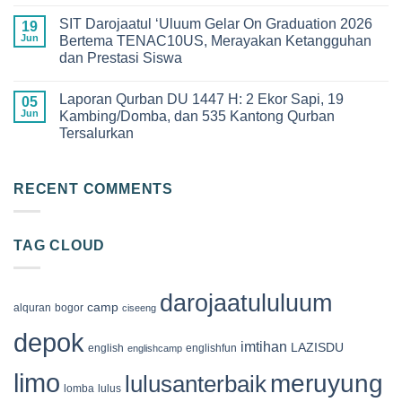
dan
No
di
Kebanggaan!
Comments
SMPIT
SIT Darojaatul ‘Uluum Gelar On Graduation 2026
Pelepasan
on
19
Darojaatul
Siswa-
Keseruan
Jun
Bertema TENAC10US, Merayakan Ketangguhan
Uluum
Siswi
Qur’an
yang
dan Prestasi Siswa
Angkatan
Camp
Penuh
XIII
2026
Makna
No
SDIT
di
Comments
Darojaatul
Megamendung
Laporan Qurban DU 1447 H: 2 Ekor Sapi, 19
on
05
‘Uluum
Bogor,
SIT
Jun
Kambing/Domba, dan 535 Kantong Qurban
Tahun
Membangun
Darojaatul
2026
Generasi
Tersalurkan
‘Uluum
Cinta
Gelar
Al-
No
On
Qur’an
Comments
Graduation
on
2026
Laporan
RECENT COMMENTS
Bertema
Qurban
TENAC10US,
DU
Merayakan
1447
Ketangguhan
H:
dan
TAG CLOUD
2
Prestasi
Ekor
Siswa
Sapi,
19
Kambing/Domba,
darojaatululuum
dan
camp
alquran
bogor
ciseeng
535
Kantong
depok
Qurban
imtihan
LAZISDU
english
englishfun
englishcamp
Tersalurkan
limo
meruyung
lulusanterbaik
lomba
lulus