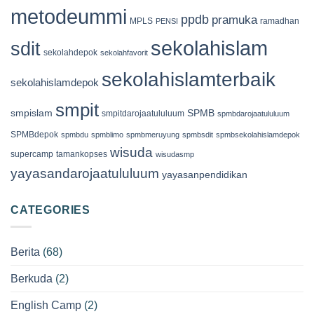
metodeummi
ppdb
pramuka
MPLS
ramadhan
PENSI
sekolahislam
sdit
sekolahdepok
sekolahfavorit
sekolahislamterbaik
sekolahislamdepok
smpit
smpislam
SPMB
smpitdarojaatululuum
spmbdarojaatululuum
SPMBdepok
spmbdu
spmblimo
spmbmeruyung
spmbsdit
spmbsekolahislamdepok
wisuda
supercamp
tamankopses
wisudasmp
yayasandarojaatululuum
yayasanpendidikan
CATEGORIES
Berita
(68)
Berkuda
(2)
English Camp
(2)