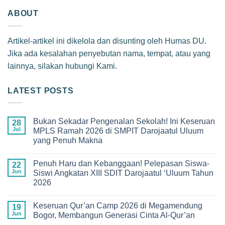
ABOUT
Artikel-artikel ini dikelola dan disunting oleh Humas DU.
Jika ada kesalahan penyebutan nama, tempat, atau yang
lainnya, silakan hubungi Kami.
LATEST POSTS
Bukan Sekadar Pengenalan Sekolah! Ini Keseruan
28
Jul
MPLS Ramah 2026 di SMPIT Darojaatul Uluum
yang Penuh Makna
No
Comments
Penuh Haru dan Kebanggaan! Pelepasan Siswa-
on
22
Bukan
Jun
Siswi Angkatan XIII SDIT Darojaatul ‘Uluum Tahun
Sekadar
2026
Pengenalan
Sekolah!
No
Ini
Comments
Keseruan
Keseruan Qur’an Camp 2026 di Megamendung
on
19
MPLS
Penuh
Jun
Bogor, Membangun Generasi Cinta Al-Qur’an
Ramah
Haru
2026