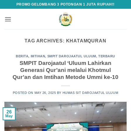
Skip
PROMO GELOMBANG 3 POTONGAN 1 JUTA RUPIAH!!
to
content
TAG ARCHIVES:
KHATAMQURAN
BERITA
,
IMTIHAN
,
SMPIT DAROJAATUL ULUUM
,
TERBARU
SMPIT Darojaatul ‘Uluum Lahirkan
Generasi Qur’ani melalui Khotmul
Qur’an dan Imtihan Metode Ummi ke-10
POSTED ON
MAY 26, 2025
BY
HUMAS SIT DAROJAATUL ULUUM
26
May