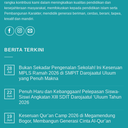
rangka kontribusi kami dalam meningkatkan kualitas pendidikan dan
kesejahteraan masyarakat, memfokuskan kepada pendidikan islam serta
Pembangunan Karakter, mendidik generasi beriman, cerdas, berani, taqwa,
kreatif dan mandiri.
BERITA TERKINI
Bukan Sekadar Pengenalan Sekolah! Ini Keseruan
28
Jul
MPLS Ramah 2026 di SMPIT Darojaatul Uluum
yang Penuh Makna
No
Comments
Penuh Haru dan Kebanggaan! Pelepasan Siswa-
on
22
Bukan
Jun
Siswi Angkatan XIII SDIT Darojaatul ‘Uluum Tahun
Sekadar
2026
Pengenalan
Sekolah!
No
Ini
Comments
Keseruan
Keseruan Qur’an Camp 2026 di Megamendung
on
19
MPLS
Penuh
Jun
Bogor, Membangun Generasi Cinta Al-Qur’an
Ramah
Haru
2026
dan
No