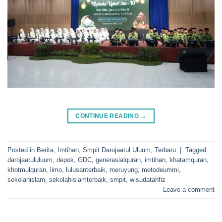
CONTINUE READING
→
Posted in
Berita
,
Imtihan
,
Smpit Darojaatul Uluum
,
Terbaru
|
Tagged
darojaatululuum
,
depok
,
GDC
,
generasialquran
,
imtihan
,
khatamquran
,
khotmulquran
,
limo
,
lulusanterbaik
,
meruyung
,
metodeummi
,
sekolahislam
,
sekolahislamterbaik
,
smpit
,
wisudatahfiz
Leave a comment