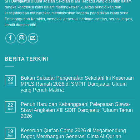
SIT Darojaatul Uluum
adalah Sekolah Islam Terpadu yang dibentuk dalam
rangka kontribusi kami dalam meningkatkan kualitas pendidikan dan
kesejahteraan masyarakat, memfokuskan kepada pendidikan islam serta
Pembangunan Karakter, mendidik generasi beriman, cerdas, berani, taqwa,
kreatif dan mandiri.
BERITA TERKINI
Bukan Sekadar Pengenalan Sekolah! Ini Keseruan
28
Jul
MPLS Ramah 2026 di SMPIT Darojaatul Uluum
yang Penuh Makna
No
Comments
Penuh Haru dan Kebanggaan! Pelepasan Siswa-
on
22
Bukan
Jun
Siswi Angkatan XIII SDIT Darojaatul ‘Uluum Tahun
Sekadar
2026
Pengenalan
Sekolah!
No
Ini
Comments
Keseruan
Keseruan Qur’an Camp 2026 di Megamendung
on
19
MPLS
Penuh
Jun
Bogor, Membangun Generasi Cinta Al-Qur’an
Ramah
Haru