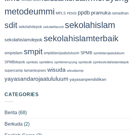
metodeummi
ppdb
pramuka
MPLS
ramadhan
PENSI
sekolahislam
sdit
sekolahdepok
sekolahfavorit
sekolahislamterbaik
sekolahislamdepok
smpit
smpislam
SPMB
smpitdarojaatululuum
spmbdarojaatululuum
SPMBdepok
spmbdu
spmblimo
spmbmeruyung
spmbsdit
spmbsekolahislamdepok
wisuda
supercamp
tamankopses
wisudasmp
yayasandarojaatululuum
yayasanpendidikan
CATEGORIES
Berita
(68)
Berkuda
(2)