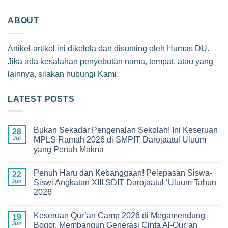
ABOUT
Artikel-artikel ini dikelola dan disunting oleh Humas DU.
Jika ada kesalahan penyebutan nama, tempat, atau yang
lainnya, silakan hubungi Kami.
LATEST POSTS
Bukan Sekadar Pengenalan Sekolah! Ini Keseruan
28
Jul
MPLS Ramah 2026 di SMPIT Darojaatul Uluum
yang Penuh Makna
No
Comments
Penuh Haru dan Kebanggaan! Pelepasan Siswa-
on
22
Bukan
Jun
Siswi Angkatan XIII SDIT Darojaatul ‘Uluum Tahun
Sekadar
2026
Pengenalan
Sekolah!
No
Ini
Comments
Keseruan
Keseruan Qur’an Camp 2026 di Megamendung
on
19
MPLS
Penuh
Jun
Bogor, Membangun Generasi Cinta Al-Qur’an
Ramah