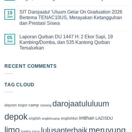
Haru
2026
dan
No
di
Kebanggaan!
Comments
SMPIT
SIT Darojaatul ‘Uluum Gelar On Graduation 2026
Pelepasan
on
19
Darojaatul
Siswa-
Keseruan
Jun
Bertema TENAC10US, Merayakan Ketangguhan
Uluum
Siswi
Qur’an
yang
dan Prestasi Siswa
Angkatan
Camp
Penuh
XIII
2026
Makna
No
SDIT
di
Comments
Darojaatul
Megamendung
Laporan Qurban DU 1447 H: 2 Ekor Sapi, 19
on
05
‘Uluum
Bogor,
SIT
Jun
Kambing/Domba, dan 535 Kantong Qurban
Tahun
Membangun
Darojaatul
2026
Generasi
Tersalurkan
‘Uluum
Cinta
Gelar
Al-
No
On
Qur’an
Comments
Graduation
on
2026
Laporan
RECENT COMMENTS
Bertema
Qurban
TENAC10US,
DU
Merayakan
1447
Ketangguhan
H:
dan
TAG CLOUD
2
Prestasi
Ekor
Siswa
Sapi,
19
Kambing/Domba,
darojaatululuum
dan
camp
alquran
bogor
ciseeng
535
Kantong
depok
Qurban
imtihan
LAZISDU
english
englishfun
englishcamp
Tersalurkan
limo
meruyung
lulusanterbaik
lomba
lulus