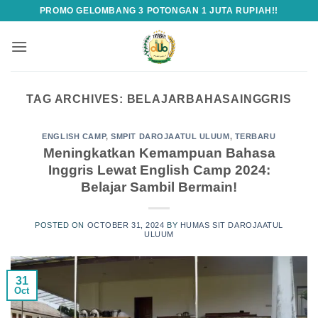
Skip
PROMO GELOMBANG 3 POTONGAN 1 JUTA RUPIAH!!
to
content
TAG ARCHIVES:
BELAJARBAHASAINGGRIS
ENGLISH CAMP
,
SMPIT DAROJAATUL ULUUM
,
TERBARU
Meningkatkan Kemampuan Bahasa
Inggris Lewat English Camp 2024:
Belajar Sambil Bermain!
POSTED ON
OCTOBER 31, 2024
BY
HUMAS SIT DAROJAATUL
ULUUM
31
Oct