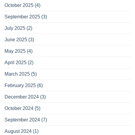
October 2025
(4)
September 2025
(3)
July 2025
(2)
June 2025
(3)
May 2025
(4)
April 2025
(2)
March 2025
(5)
February 2025
(6)
December 2024
(3)
October 2024
(5)
September 2024
(7)
August 2024
(1)