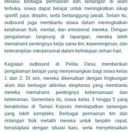
Melalui berbagai permainan dan tantangan di alam
terbuka, siswa dapat belajar untuk meningkatkan sikap
sportif, jujur, disiplin, serta bertanggung jawab. Selain itu,
outbound juga membantu siswa dalam meningkatkan
ketahanan fisik, mental, dan emosional mereka. Dengan
pengalaman langsung di lapangan, mereka lebih
memahami pentingnya kerja sama tim, kepemimpinan, dan
keterampilan interpersonal dalam kehidupan sehari-hari.
Kegiatan outbound di Pelita Desa memberikan
pengalaman belajar yang menyenangkan bagi siswa kelas
1 dan 2. Di sini, mereka dikenalkan dengan lingkungan
alam dan berbagai aktivitas eksplorasi yang membantu
mereka memahami pentingnya kebersamaan dan
keberanian. Sementara itu, siswa kelas 3 hingga 5 yang
beraktivitas di Taman Kopses mendapatkan tantangan
yang lebih kompleks. Berbagai permainan tim dan
rintangan fisik melatih mereka untuk berpikir cepat,
beradaptasi dengan situasi baru, serta menyelesaikan