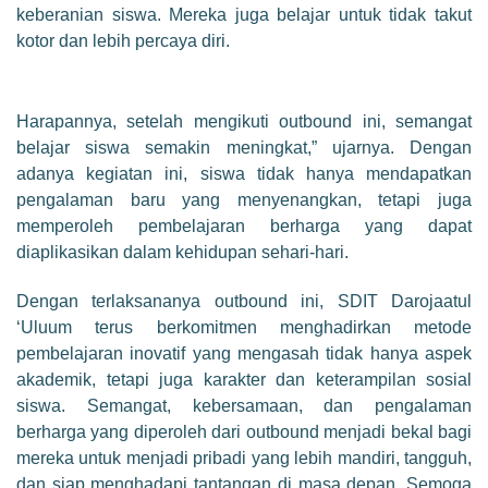
keberanian siswa. Mereka juga belajar untuk tidak takut
kotor dan lebih percaya diri.
Harapannya, setelah mengikuti outbound ini, semangat
belajar siswa semakin meningkat,” ujarnya. Dengan
adanya kegiatan ini, siswa tidak hanya mendapatkan
pengalaman baru yang menyenangkan, tetapi juga
memperoleh pembelajaran berharga yang dapat
diaplikasikan dalam kehidupan sehari-hari.
Dengan terlaksananya outbound ini, SDIT Darojaatul
‘Uluum terus berkomitmen menghadirkan metode
pembelajaran inovatif yang mengasah tidak hanya aspek
akademik, tetapi juga karakter dan keterampilan sosial
siswa. Semangat, kebersamaan, dan pengalaman
berharga yang diperoleh dari outbound menjadi bekal bagi
mereka untuk menjadi pribadi yang lebih mandiri, tangguh,
dan siap menghadapi tantangan di masa depan. Semoga