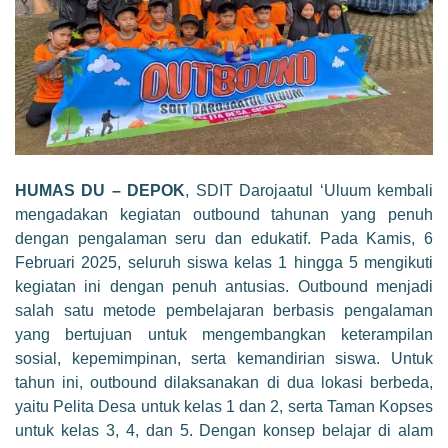
HUMAS DU – DEPOK
, SDIT Darojaatul ‘Uluum kembali
mengadakan kegiatan outbound tahunan yang penuh
dengan pengalaman seru dan edukatif. Pada Kamis, 6
Februari 2025, seluruh siswa kelas 1 hingga 5 mengikuti
kegiatan ini dengan penuh antusias. Outbound menjadi
salah satu metode pembelajaran berbasis pengalaman
yang bertujuan untuk mengembangkan keterampilan
sosial, kepemimpinan, serta kemandirian siswa. Untuk
tahun ini, outbound dilaksanakan di dua lokasi berbeda,
yaitu Pelita Desa untuk kelas 1 dan 2, serta Taman Kopses
untuk kelas 3, 4, dan 5. Dengan konsep belajar di alam