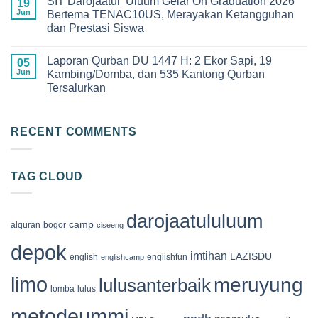
SIT Darojaatul ‘Uluum Gelar On Graduation 2026
Pelepasan
on
19
Darojaatul
Siswa-
Keseruan
Jun
Bertema TENAC10US, Merayakan Ketangguhan
Uluum
Siswi
Qur’an
yang
dan Prestasi Siswa
Angkatan
Camp
Penuh
XIII
2026
Makna
No
SDIT
di
Comments
Darojaatul
Megamendung
Laporan Qurban DU 1447 H: 2 Ekor Sapi, 19
on
05
‘Uluum
Bogor,
SIT
Jun
Kambing/Domba, dan 535 Kantong Qurban
Tahun
Membangun
Darojaatul
2026
Generasi
Tersalurkan
‘Uluum
Cinta
Gelar
Al-
No
On
Qur’an
Comments
Graduation
on
2026
Laporan
RECENT COMMENTS
Bertema
Qurban
TENAC10US,
DU
Merayakan
1447
Ketangguhan
H:
dan
TAG CLOUD
2
Prestasi
Ekor
Siswa
Sapi,
19
Kambing/Domba,
darojaatululuum
dan
camp
alquran
bogor
ciseeng
535
Kantong
depok
Qurban
imtihan
LAZISDU
english
englishfun
englishcamp
Tersalurkan
limo
meruyung
lulusanterbaik
lomba
lulus
metodeummi