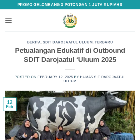
Skip
PROMO GELOMBANG 3 POTONGAN 1 JUTA RUPIAH!!
to
content
BERITA
,
SDIT DAROJAATUL ULUUM
,
TERBARU
Petualangan Edukatif di Outbound
SDIT Darojaatul ‘Uluum 2025
POSTED ON
FEBRUARY 12, 2025
BY
HUMAS SIT DAROJAATUL
ULUUM
12
Feb