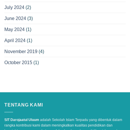
July 2024
(2)
June 2024
(3)
May 2024
(1)
April 2024
(1)
November 2019
(4)
October 2015
(1)
TENTANG KAMI
SIT Darojaatul Uluum
adalah Sekolah Islam Terpadu yang dibentuk dalam
rangka kontribusi kami dalam meningkatkan kualitas pendidikan dan