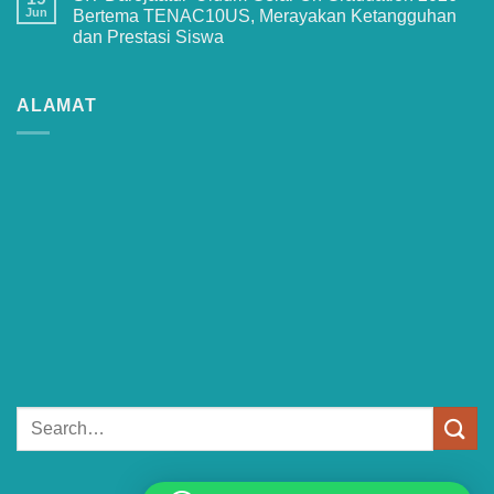
Darojaatul
Siswa-
Keseruan
Jun
Bertema TENAC10US, Merayakan Ketangguhan
Uluum
Siswi
Qur’an
yang
dan Prestasi Siswa
Angkatan
Camp
Penuh
XIII
2026
Makna
No
SDIT
di
Comments
Darojaatul
Megamendung
on
‘Uluum
Bogor,
SIT
ALAMAT
Tahun
Membangun
Darojaatul
2026
Generasi
‘Uluum
Cinta
Gelar
Al-
On
Qur’an
Graduation
2026
Bertema
TENAC10US,
Merayakan
Ketangguhan
dan
Prestasi
Siswa