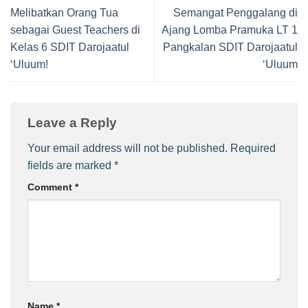
Melibatkan Orang Tua
Semangat Penggalang di
sebagai Guest Teachers di
Ajang Lomba Pramuka LT 1
Kelas 6 SDIT Darojaatul
Pangkalan SDIT Darojaatul
‘Uluum!
‘Uluum
Leave a Reply
Your email address will not be published.
Required
fields are marked
*
Comment
*
Name
*