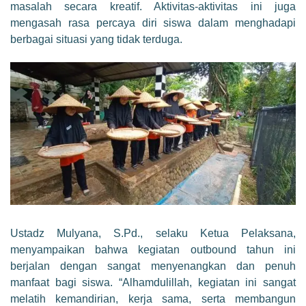
masalah secara kreatif. Aktivitas-aktivitas ini juga
mengasah rasa percaya diri siswa dalam menghadapi
berbagai situasi yang tidak terduga.
Ustadz Mulyana, S.Pd., selaku Ketua Pelaksana,
menyampaikan bahwa kegiatan outbound tahun ini
berjalan dengan sangat menyenangkan dan penuh
manfaat bagi siswa. “Alhamdulillah, kegiatan ini sangat
melatih kemandirian, kerja sama, serta membangun