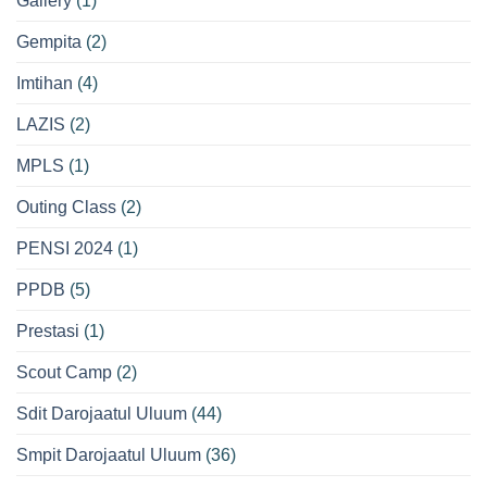
Gallery
(1)
Gempita
(2)
Imtihan
(4)
LAZIS
(2)
MPLS
(1)
Outing Class
(2)
PENSI 2024
(1)
PPDB
(5)
Prestasi
(1)
Scout Camp
(2)
Sdit Darojaatul Uluum
(44)
Smpit Darojaatul Uluum
(36)