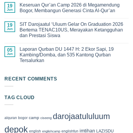
Comments
Keseruan
Keseruan Qur’an Camp 2026 di Megamendung
on
19
MPLS
Penuh
Jun
Bogor, Membangun Generasi Cinta Al-Qur’an
Ramah
Haru
2026
dan
No
di
Kebanggaan!
Comments
SMPIT
SIT Darojaatul ‘Uluum Gelar On Graduation 2026
Pelepasan
on
19
Darojaatul
Siswa-
Keseruan
Jun
Bertema TENAC10US, Merayakan Ketangguhan
Uluum
Siswi
Qur’an
yang
dan Prestasi Siswa
Angkatan
Camp
Penuh
XIII
2026
Makna
No
SDIT
di
Comments
Darojaatul
Megamendung
Laporan Qurban DU 1447 H: 2 Ekor Sapi, 19
on
05
‘Uluum
Bogor,
SIT
Jun
Kambing/Domba, dan 535 Kantong Qurban
Tahun
Membangun
Darojaatul
2026
Generasi
Tersalurkan
‘Uluum
Cinta
Gelar
Al-
No
On
Qur’an
Comments
Graduation
on
2026
Laporan
RECENT COMMENTS
Bertema
Qurban
TENAC10US,
DU
Merayakan
1447
Ketangguhan
H:
dan
TAG CLOUD
2
Prestasi
Ekor
Siswa
Sapi,
19
Kambing/Domba,
darojaatululuum
dan
camp
alquran
bogor
ciseeng
535
Kantong
depok
Qurban
imtihan
LAZISDU
english
englishfun
englishcamp
Tersalurkan