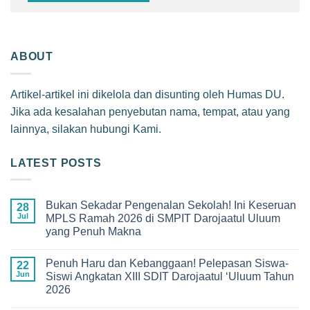
ABOUT
Artikel-artikel ini dikelola dan disunting oleh Humas DU.
Jika ada kesalahan penyebutan nama, tempat, atau yang
lainnya, silakan hubungi Kami.
LATEST POSTS
Bukan Sekadar Pengenalan Sekolah! Ini Keseruan
28
Jul
MPLS Ramah 2026 di SMPIT Darojaatul Uluum
yang Penuh Makna
No
Comments
Penuh Haru dan Kebanggaan! Pelepasan Siswa-
on
22
Bukan
Jun
Siswi Angkatan XIII SDIT Darojaatul ‘Uluum Tahun
Sekadar
2026
Pengenalan
Sekolah!
No
Ini