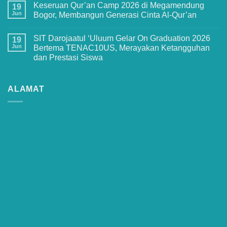
Keseruan
Keseruan Qur’an Camp 2026 di Megamendung
on
19
MPLS
Penuh
Jun
Bogor, Membangun Generasi Cinta Al-Qur’an
Ramah
Haru
2026
dan
No
di
Kebanggaan!
Comments
SMPIT
SIT Darojaatul ‘Uluum Gelar On Graduation 2026
Pelepasan
on
19
Darojaatul
Siswa-
Keseruan
Jun
Bertema TENAC10US, Merayakan Ketangguhan
Uluum
Siswi
Qur’an
yang
dan Prestasi Siswa
Angkatan
Camp
Penuh
XIII
2026
Makna
No
SDIT
di
Comments
Darojaatul
Megamendung
on
‘Uluum
Bogor,
SIT
ALAMAT
Tahun
Membangun
Darojaatul
2026
Generasi
‘Uluum
Cinta
Gelar
Al-
On
Qur’an
Graduation
2026
Bertema
TENAC10US,
Merayakan
Ketangguhan
dan
Prestasi
Siswa