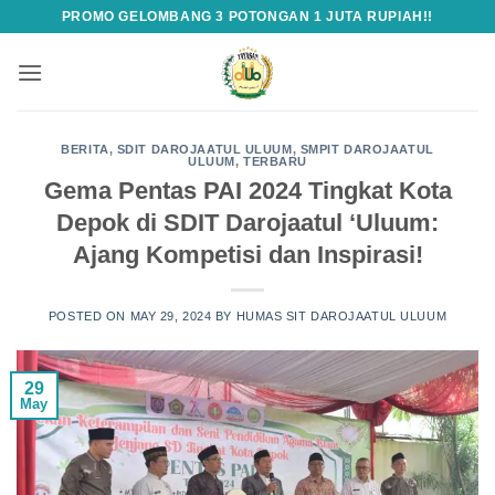
Skip
PROMO GELOMBANG 3 POTONGAN 1 JUTA RUPIAH!!
to
content
BERITA
,
SDIT DAROJAATUL ULUUM
,
SMPIT DAROJAATUL
ULUUM
,
TERBARU
Gema Pentas PAI 2024 Tingkat Kota
Depok di SDIT Darojaatul ‘Uluum:
Ajang ‎Kompetisi dan Inspirasi!‎
POSTED ON
MAY 29, 2024
BY
HUMAS SIT DAROJAATUL ULUUM
29
May