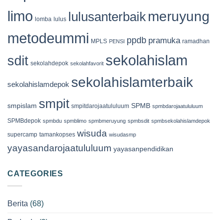
limo
meruyung
lulusanterbaik
lomba
lulus
metodeummi
ppdb
pramuka
MPLS
ramadhan
PENSI
sekolahislam
sdit
sekolahdepok
sekolahfavorit
sekolahislamterbaik
sekolahislamdepok
smpit
smpislam
SPMB
smpitdarojaatululuum
spmbdarojaatululuum
SPMBdepok
spmbdu
spmblimo
spmbmeruyung
spmbsdit
spmbsekolahislamdepok
wisuda
supercamp
tamankopses
wisudasmp
yayasandarojaatululuum
yayasanpendidikan
CATEGORIES
Berita
(68)