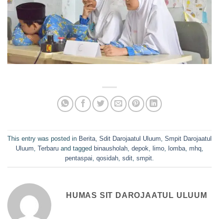
This entry was posted in
Berita
,
Sdit Darojaatul Uluum
,
Smpit Darojaatul
Uluum
,
Terbaru
and tagged
binausholah
,
depok
,
limo
,
lomba
,
mhq
,
pentaspai
,
qosidah
,
sdit
,
smpit
.
HUMAS SIT DAROJAATUL ULUUM