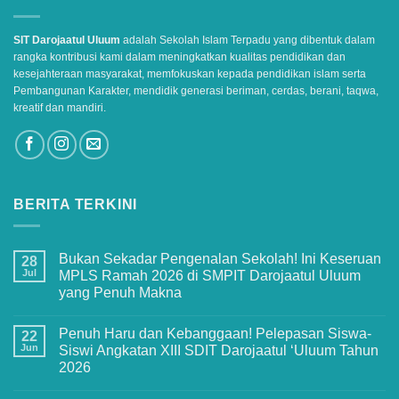
SIT Darojaatul Uluum
adalah Sekolah Islam Terpadu yang dibentuk dalam
rangka kontribusi kami dalam meningkatkan kualitas pendidikan dan
kesejahteraan masyarakat, memfokuskan kepada pendidikan islam serta
Pembangunan Karakter, mendidik generasi beriman, cerdas, berani, taqwa,
kreatif dan mandiri.
BERITA TERKINI
Bukan Sekadar Pengenalan Sekolah! Ini Keseruan
28
Jul
MPLS Ramah 2026 di SMPIT Darojaatul Uluum
yang Penuh Makna
No
Comments
Penuh Haru dan Kebanggaan! Pelepasan Siswa-
on
22
Bukan
Jun
Siswi Angkatan XIII SDIT Darojaatul ‘Uluum Tahun
Sekadar
2026
Pengenalan
Sekolah!
No
Ini
Comments