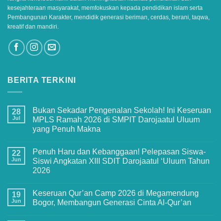
kesejahteraan masyarakat, memfokuskan kepada pendidikan islam serta
Pembangunan Karakter, mendidik generasi beriman, cerdas, berani, taqwa,
kreatif dan mandiri.
BERITA TERKINI
Bukan Sekadar Pengenalan Sekolah! Ini Keseruan
28
Jul
MPLS Ramah 2026 di SMPIT Darojaatul Uluum
yang Penuh Makna
No
Comments
Penuh Haru dan Kebanggaan! Pelepasan Siswa-
on
22
Bukan
Jun
Siswi Angkatan XIII SDIT Darojaatul ‘Uluum Tahun
Sekadar
2026
Pengenalan
Sekolah!
No
Ini
Comments
Keseruan
Keseruan Qur’an Camp 2026 di Megamendung
on
19
MPLS
Penuh
Jun
Bogor, Membangun Generasi Cinta Al-Qur’an
Ramah
Haru
2026
dan
No
di
Kebanggaan!
Comments