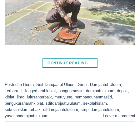
CONTINUE READING
→
Posted in
Berita
,
Sdit Darojaatul Uluum
,
Smpit Darojaatul Uluum
,
Terbaru
|
Tagged
arahkiblat
,
bangunmasjid
,
darojaatululuum
,
depok
,
kiblat
,
limo
,
lulusanterbaik
,
meruyung
,
pembangunanmasjid
,
pengukuranarahkiblat
,
sditdarojaatululuum
,
sekolahislam
,
sekolahislamterbaik
,
sitdarojaaatululuum
,
smpitdarojaatululuum
,
yayasandarojaatululuum
Leave a comment