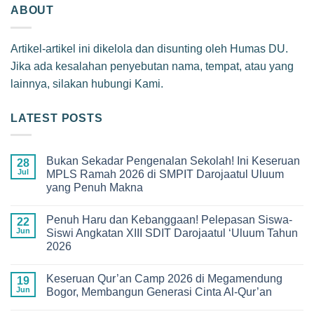
ABOUT
Artikel-artikel ini dikelola dan disunting oleh Humas DU.
Jika ada kesalahan penyebutan nama, tempat, atau yang
lainnya, silakan hubungi Kami.
LATEST POSTS
Bukan Sekadar Pengenalan Sekolah! Ini Keseruan
28
Jul
MPLS Ramah 2026 di SMPIT Darojaatul Uluum
yang Penuh Makna
No
Comments
Penuh Haru dan Kebanggaan! Pelepasan Siswa-
on
22
Bukan
Jun
Siswi Angkatan XIII SDIT Darojaatul ‘Uluum Tahun
Sekadar
2026
Pengenalan
Sekolah!
No
Ini
Comments
Keseruan
Keseruan Qur’an Camp 2026 di Megamendung
on
19
MPLS
Penuh
Jun
Bogor, Membangun Generasi Cinta Al-Qur’an
Ramah
Haru
2026
dan
No
di