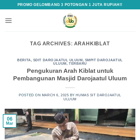
Skip
PROMO GELOMBANG 3 POTONGAN 1 JUTA RUPIAH!!
to
content
TAG ARCHIVES:
ARAHKIBLAT
BERITA
,
SDIT DAROJAATUL ULUUM
,
SMPIT DAROJAATUL
ULUUM
,
TERBARU
Pengukuran Arah Kiblat untuk
Pembangunan Masjid Darojaatul Uluum
POSTED ON
MARCH 6, 2025
BY
HUMAS SIT DAROJAATUL
ULUUM
06
Mar