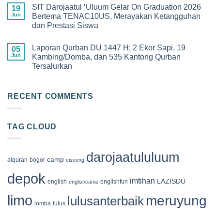
Kebanggaan!
Comments
SMPIT
SIT Darojaatul ‘Uluum Gelar On Graduation 2026
Pelepasan
on
19
Darojaatul
Siswa-
Keseruan
Jun
Bertema TENAC10US, Merayakan Ketangguhan
Uluum
Siswi
Qur’an
yang
dan Prestasi Siswa
Angkatan
Camp
Penuh
XIII
2026
Makna
No
SDIT
di
Comments
Darojaatul
Megamendung
Laporan Qurban DU 1447 H: 2 Ekor Sapi, 19
on
05
‘Uluum
Bogor,
SIT
Jun
Kambing/Domba, dan 535 Kantong Qurban
Tahun
Membangun
Darojaatul
2026
Generasi
Tersalurkan
‘Uluum
Cinta
Gelar
Al-
No
On
Qur’an
Comments
Graduation
on
2026
Laporan
RECENT COMMENTS
Bertema
Qurban
TENAC10US,
DU
Merayakan
1447
Ketangguhan
H:
dan
TAG CLOUD
2
Prestasi
Ekor
Siswa
Sapi,
19
Kambing/Domba,
darojaatululuum
dan
camp
alquran
bogor
ciseeng
535
Kantong
depok
Qurban
imtihan
LAZISDU
english
englishfun
englishcamp
Tersalurkan
limo
meruyung
lulusanterbaik
lomba
lulus