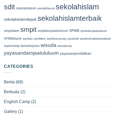
sekolahislam
sdit
sekolahdepok
sekolahfavorit
sekolahislamterbaik
sekolahislamdepok
smpit
smpislam
SPMB
smpitdarojaatululuum
spmbdarojaatululuum
SPMBdepok
spmbdu
spmblimo
spmbmeruyung
spmbsdit
spmbsekolahislamdepok
wisuda
supercamp
tamankopses
wisudasmp
yayasandarojaatululuum
yayasanpendidikan
CATEGORIES
Berita
(68)
Berkuda
(2)
English Camp
(2)
Gallery
(1)