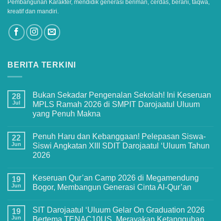
Pembangunan Karakter, mendidik generasi beriman, cerdas, berani, taqwa,
kreatif dan mandiri.
BERITA TERKINI
Bukan Sekadar Pengenalan Sekolah! Ini Keseruan
28
Jul
MPLS Ramah 2026 di SMPIT Darojaatul Uluum
yang Penuh Makna
No
Comments
Penuh Haru dan Kebanggaan! Pelepasan Siswa-
on
22
Bukan
Jun
Siswi Angkatan XIII SDIT Darojaatul ‘Uluum Tahun
Sekadar
2026
Pengenalan
Sekolah!
No
Ini
Comments
Keseruan
Keseruan Qur’an Camp 2026 di Megamendung
on
19
MPLS
Penuh
Jun
Bogor, Membangun Generasi Cinta Al-Qur’an
Ramah
Haru
2026
dan
No
di
Kebanggaan!
Comments
SMPIT
SIT Darojaatul ‘Uluum Gelar On Graduation 2026
Pelepasan
on
19
Darojaatul
Siswa-
Keseruan
Jun
Bertema TENAC10US, Merayakan Ketangguhan
Uluum