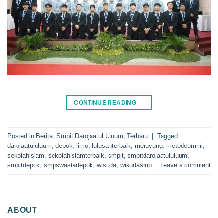
CONTINUE READING
→
Posted in
Berita
,
Smpit Darojaatul Uluum
,
Terbaru
|
Tagged
darojaatululuum
,
depok
,
limo
,
lulusanterbaik
,
meruyung
,
metodeummi
,
sekolahislam
,
sekolahislamterbaik
,
smpit
,
smpitdarojaatululuum
,
smpitdepok
,
smpswastadepok
,
wisuda
,
wisudasmp
Leave a comment
ABOUT