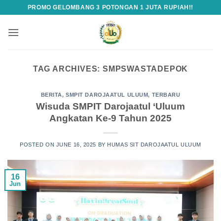
Skip
PROMO GELOMBANG 3 POTONGAN 1 JUTA RUPIAH!!
to
content
TAG ARCHIVES:
SMPSWASTADEPOK
BERITA
,
SMPIT DAROJAATUL ULUUM
,
TERBARU
Wisuda SMPIT Darojaatul ‘Uluum
Angkatan Ke-9 Tahun 2025
POSTED ON
JUNE 16, 2025
BY
HUMAS SIT DAROJAATUL ULUUM
16
Jun