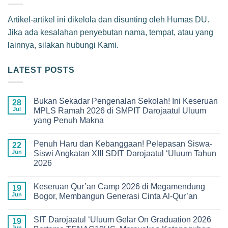
Artikel-artikel ini dikelola dan disunting oleh Humas DU.
Jika ada kesalahan penyebutan nama, tempat, atau yang
lainnya, silakan hubungi Kami.
LATEST POSTS
Bukan Sekadar Pengenalan Sekolah! Ini Keseruan
28
Jul
MPLS Ramah 2026 di SMPIT Darojaatul Uluum
yang Penuh Makna
No
Comments
Penuh Haru dan Kebanggaan! Pelepasan Siswa-
on
22
Bukan
Jun
Siswi Angkatan XIII SDIT Darojaatul ‘Uluum Tahun
Sekadar
2026
Pengenalan
Sekolah!
No
Ini
Comments
Keseruan
Keseruan Qur’an Camp 2026 di Megamendung
on
19
MPLS
Penuh
Jun
Bogor, Membangun Generasi Cinta Al-Qur’an
Ramah
Haru
2026
dan
No
di
Kebanggaan!
Comments
SMPIT
SIT Darojaatul ‘Uluum Gelar On Graduation 2026
Pelepasan
on
19
Darojaatul
Siswa-
Keseruan
Jun