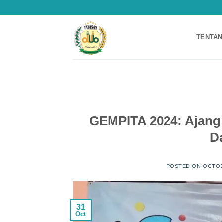
Skip
to
content
TENTAN
GEMPITA 2024: Ajang 
D
POSTED ON
OCTOB
31
Oct