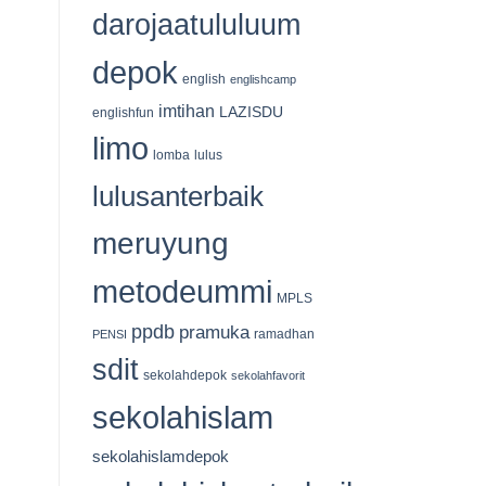
535
darojaatululuum
Kantong
Qurban
Tersalurkan
depok
english
englishcamp
imtihan
LAZISDU
englishfun
limo
lomba
lulus
lulusanterbaik
meruyung
metodeummi
MPLS
ppdb
pramuka
ramadhan
PENSI
sdit
sekolahdepok
sekolahfavorit
sekolahislam
sekolahislamdepok