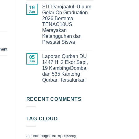
Angkatan
Comments
XIII
SIT Darojaatul ‘Uluum
on
19
SDIT
Keseruan
Jun
Gelar On Graduation
Darojaatul
Qur’an
‘Uluum
2026 Bertema
Camp
Tahun
2026
TENAC10US,
2026
di
Merayakan
Megamendung
Bogor,
Ketangguhan dan
Membangun
Prestasi Siswa
Generasi
Cinta
No
ment
Al-
Comments
Qur’an
Laporan Qurban DU
on
05
SIT
Jun
1447 H: 2 Ekor Sapi,
Darojaatul
19 Kambing/Domba,
‘Uluum
Gelar
dan 535 Kantong
On
Qurban Tersalurkan
Graduation
2026
No
Bertema
Comments
TENAC10US,
on
Merayakan
Laporan
RECENT COMMENTS
Ketangguhan
Qurban
dan
DU
Prestasi
1447
Siswa
H:
TAG CLOUD
2
Ekor
Sapi,
19
Kambing/Domba,
camp
alquran
bogor
ciseeng
dan