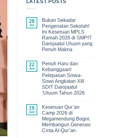
LATEST POSTS
Bukan Sekadar
28
Jul
Pengenalan Sekolah!
Ini Keseruan MPLS
Ramah 2026 di SMPIT
Darojaatul Uluum yang
Penuh Makna
No
Comments
Penuh Haru dan
on
22
Bukan
Jun
Kebanggaan!
Sekadar
Pelepasan Siswa-
Pengenalan
Sekolah!
Siswi Angkatan XIII
Ini
SDIT Darojaatul
Keseruan
MPLS
‘Uluum Tahun 2026
Ramah
No
2026
Comments
di
Keseruan Qur’an
on
19
SMPIT
Penuh
Darojaatul
Jun
Camp 2026 di
Haru
Uluum
Megamendung Bogor,
dan
yang
Kebanggaan!
Penuh
Membangun Generasi
Pelepasan
Makna
Cinta Al-Qur’an
Siswa-
Siswi
No