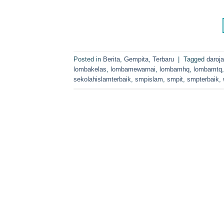
Posted in
Berita
,
Gempita
,
Terbaru
|
Tagged
daroj
lombakelas
,
lombamewarnai
,
lombamhq
,
lombamtq
sekolahislamterbaik
,
smpislam
,
smpit
,
smpterbaik
,