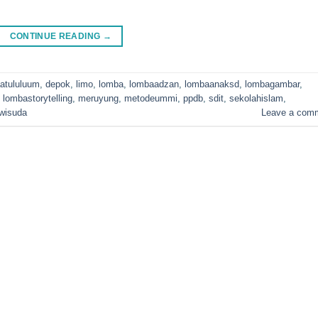
CONTINUE READING
→
aatululuum
,
depok
,
limo
,
lomba
,
lombaadzan
,
lombaanaksd
,
lombagambar
,
,
lombastorytelling
,
meruyung
,
metodeummi
,
ppdb
,
sdit
,
sekolahislam
,
wisuda
Leave a com