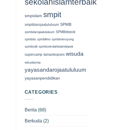
sekolahislamterbaik
smpit
smpislam
SPMB
smpitdarojaatululuum
SPMBdepok
spmbdarojaatululuum
spmbdu
spmblimo
spmbmeruyung
spmbsdit
spmbsekolahislamdepok
wisuda
supercamp
tamankopses
wisudasmp
yayasandarojaatululuum
yayasanpendidikan
CATEGORIES
Berita
(68)
Berkuda
(2)