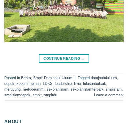
CONTINUE READING
→
Posted in
Berita
,
Smpit Darojaatul Uluum
|
Tagged
darojaatululuum
,
depok
,
kepemimpinan
,
LDKS
,
leadership
,
limo
,
lulusanterbaik
,
meruyung
,
metodeummi
,
sekolahislam
,
sekolahislamterbaik
,
smpislam
,
smpislamdepok
,
smpit
,
smpitdu
Leave a comment
ABOUT