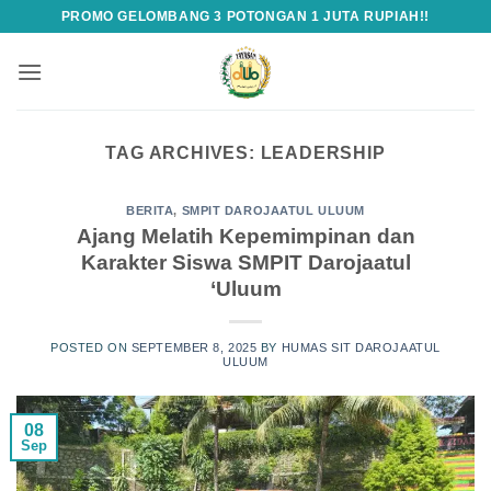
Skip
PROMO GELOMBANG 3 POTONGAN 1 JUTA RUPIAH!!
to
content
TAG ARCHIVES:
LEADERSHIP
BERITA
,
SMPIT DAROJAATUL ULUUM
Ajang Melatih Kepemimpinan dan
Karakter Siswa SMPIT Darojaatul
‘Uluum
POSTED ON
SEPTEMBER 8, 2025
BY
HUMAS SIT DAROJAATUL
ULUUM
08
Sep