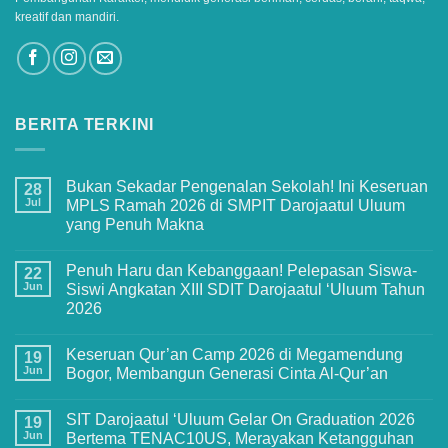
kreatif dan mandiri.
BERITA TERKINI
Bukan Sekadar Pengenalan Sekolah! Ini Keseruan
28
Jul
MPLS Ramah 2026 di SMPIT Darojaatul Uluum
yang Penuh Makna
No
Comments
Penuh Haru dan Kebanggaan! Pelepasan Siswa-
on
22
Bukan
Jun
Siswi Angkatan XIII SDIT Darojaatul ‘Uluum Tahun
Sekadar
2026
Pengenalan
Sekolah!
No
Ini
Comments
Keseruan
Keseruan Qur’an Camp 2026 di Megamendung
on
19
MPLS
Penuh
Jun
Bogor, Membangun Generasi Cinta Al-Qur’an
Ramah
Haru
2026
dan
No
di
Kebanggaan!
Comments
SMPIT
SIT Darojaatul ‘Uluum Gelar On Graduation 2026
Pelepasan
on
19
Darojaatul
Siswa-
Keseruan
Jun
Bertema TENAC10US, Merayakan Ketangguhan
Uluum
Siswi
Qur’an