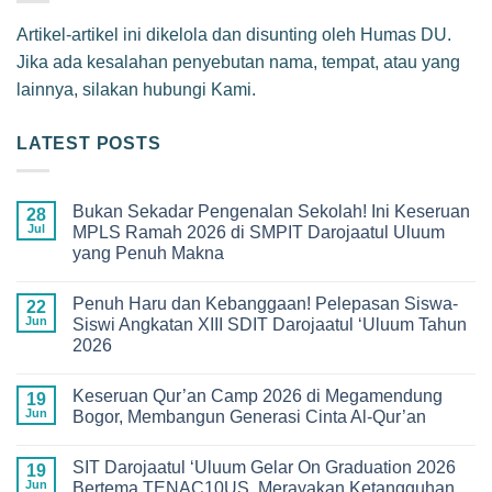
Artikel-artikel ini dikelola dan disunting oleh Humas DU.
Jika ada kesalahan penyebutan nama, tempat, atau yang
lainnya, silakan hubungi Kami.
LATEST POSTS
Bukan Sekadar Pengenalan Sekolah! Ini Keseruan
28
Jul
MPLS Ramah 2026 di SMPIT Darojaatul Uluum
yang Penuh Makna
No
Comments
Penuh Haru dan Kebanggaan! Pelepasan Siswa-
on
22
Bukan
Jun
Siswi Angkatan XIII SDIT Darojaatul ‘Uluum Tahun
Sekadar
2026
Pengenalan
Sekolah!
No
Ini
Comments
Keseruan
Keseruan Qur’an Camp 2026 di Megamendung
on
19
MPLS
Penuh
Jun
Bogor, Membangun Generasi Cinta Al-Qur’an
Ramah
Haru
2026
dan
No
di
Kebanggaan!
Comments
SMPIT
SIT Darojaatul ‘Uluum Gelar On Graduation 2026
Pelepasan
on
19
Darojaatul
Siswa-
Keseruan
Jun
Bertema TENAC10US, Merayakan Ketangguhan
Uluum