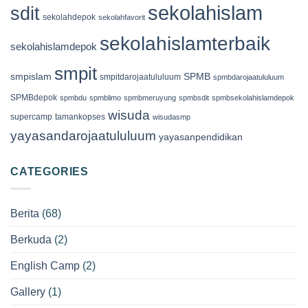
sekolahislam
sdit
sekolahdepok
sekolahfavorit
sekolahislamterbaik
sekolahislamdepok
smpit
smpislam
SPMB
smpitdarojaatululuum
spmbdarojaatululuum
SPMBdepok
spmbdu
spmblimo
spmbmeruyung
spmbsdit
spmbsekolahislamdepok
wisuda
supercamp
tamankopses
wisudasmp
yayasandarojaatululuum
yayasanpendidikan
CATEGORIES
Berita
(68)
Berkuda
(2)
English Camp
(2)
Gallery
(1)