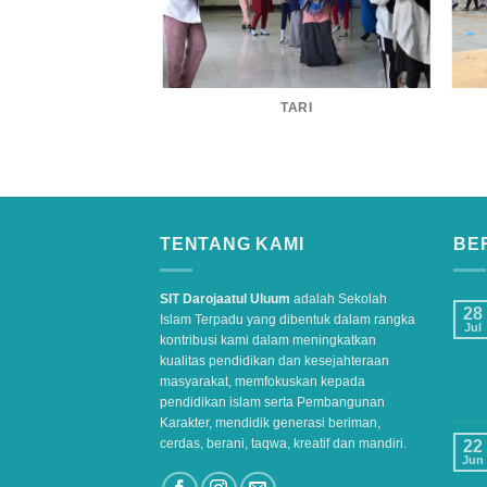
TARI
H CORNER
TENTANG KAMI
BER
SIT Darojaatul Uluum
adalah Sekolah
28
Islam Terpadu yang dibentuk dalam rangka
Jul
kontribusi kami dalam meningkatkan
kualitas pendidikan dan kesejahteraan
masyarakat, memfokuskan kepada
pendidikan islam serta Pembangunan
Karakter, mendidik generasi beriman,
cerdas, berani, taqwa, kreatif dan mandiri.
22
Jun