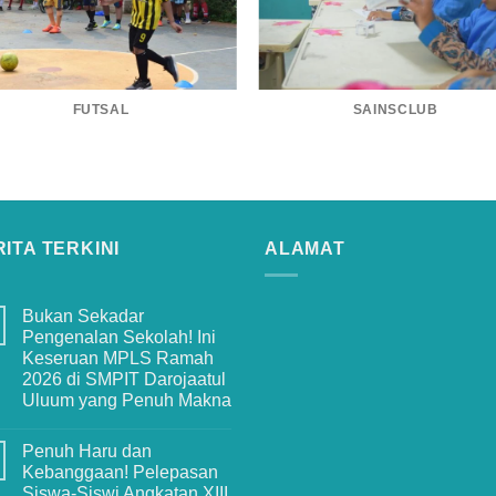
FUTSAL
SAINSCLUB
ITA TERKINI
ALAMAT
Bukan Sekadar
Pengenalan Sekolah! Ini
Keseruan MPLS Ramah
2026 di SMPIT Darojaatul
Uluum yang Penuh Makna
No
Comments
Penuh Haru dan
on
Bukan
Kebanggaan! Pelepasan
Sekadar
Siswa-Siswi Angkatan XIII
Pengenalan