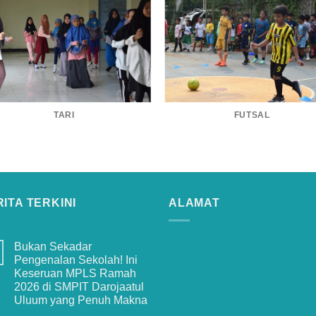
TARI
FUTSAL
ITA TERKINI
ALAMAT
Bukan Sekadar
Pengenalan Sekolah! Ini
Keseruan MPLS Ramah
2026 di SMPIT Darojaatul
Uluum yang Penuh Makna
No