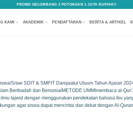
PROMO GELOMBANG 3 POTONGAN 1 JUTA RUPIAH!!
G KAMI
AKADEMIK
PENDAFTARAN
BERITA & ARTIKEL
K
iswa/Siswi SDIT & SMPIT Darojaatul Uluum Tahun Ajaran 202
lam Beribadah dan BersosialMETODE UMMImembaca al-Qur’
dah ilmu tajwid dengan menggunakan pendekatan bahasa ibu 
ungan agar siswa dapat mencintai dan dekat dengan Al-Qura