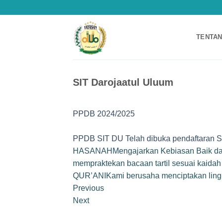
Skip
to
content
TENTAN
SIT Darojaatul Uluum
PPDB 2024/2025
PPDB SIT DU Telah dibuka pendaftaran S
HASANAHMengajarkan Kebiasan Baik da
mempraktekan bacaan tartil sesuai kai
QUR’ANIKami berusaha menciptakan lingk
Previous
Next