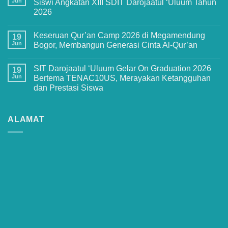
Jun
Siswi Angkatan XIII SDIT Darojaatul ‘Uluum Tahun
Sekadar
2026
Pengenalan
Sekolah!
No
Ini
Comments
Keseruan
Keseruan Qur’an Camp 2026 di Megamendung
on
19
MPLS
Penuh
Jun
Bogor, Membangun Generasi Cinta Al-Qur’an
Ramah
Haru
2026
dan
No
di
Kebanggaan!
Comments
SMPIT
SIT Darojaatul ‘Uluum Gelar On Graduation 2026
Pelepasan
on
19
Darojaatul
Siswa-
Keseruan
Jun
Bertema TENAC10US, Merayakan Ketangguhan
Uluum
Siswi
Qur’an
yang
dan Prestasi Siswa
Angkatan
Camp
Penuh
XIII
2026
Makna
No
SDIT
di
Comments
Darojaatul
Megamendung
on
‘Uluum
Bogor,
SIT
ALAMAT
Tahun
Membangun
Darojaatul
2026
Generasi
‘Uluum
Cinta
Gelar
Al-
On
Qur’an
Graduation
2026
Bertema
TENAC10US,
Merayakan
Ketangguhan
dan
Prestasi
Siswa