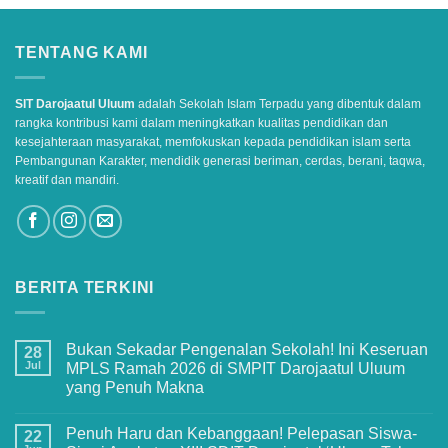
TENTANG KAMI
SIT Darojaatul Uluum
adalah Sekolah Islam Terpadu yang dibentuk dalam
rangka kontribusi kami dalam meningkatkan kualitas pendidikan dan
kesejahteraan masyarakat, memfokuskan kepada pendidikan islam serta
Pembangunan Karakter, mendidik generasi beriman, cerdas, berani, taqwa,
kreatif dan mandiri.
BERITA TERKINI
Bukan Sekadar Pengenalan Sekolah! Ini Keseruan
28
Jul
MPLS Ramah 2026 di SMPIT Darojaatul Uluum
yang Penuh Makna
No
Comments
Penuh Haru dan Kebanggaan! Pelepasan Siswa-
on
22
Bukan