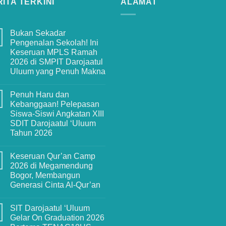
ITA TERKINI
ALAMAT
Bukan Sekadar
Pengenalan Sekolah! Ini
Keseruan MPLS Ramah
2026 di SMPIT Darojaatul
Uluum yang Penuh Makna
No
Comments
Penuh Haru dan
on
Bukan
Kebanggaan! Pelepasan
Sekadar
Siswa-Siswi Angkatan XIII
Pengenalan
Sekolah!
SDIT Darojaatul ‘Uluum
Ini
Tahun 2026
Keseruan
MPLS
No
Ramah
Comments
2026
Keseruan Qur’an Camp
on
di
Penuh
2026 di Megamendung
SMPIT
Haru
Darojaatul
Bogor, Membangun
dan
Uluum
Kebanggaan!
Generasi Cinta Al-Qur’an
yang
Pelepasan
Penuh
Siswa-
No
Makna
Siswi
Comments
SIT Darojaatul ‘Uluum
on
Angkatan
Keseruan
XIII
Gelar On Graduation 2026
Qur’an
SDIT