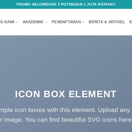
PROMO GELOMBANG 3 POTONGAN 1 JUTA RUPIAH!!
G KAMI
AKADEMIK
PENDAFTARAN
BERITA & ARTIKEL
K
ICON BOX ELEMENT
imple icon boxes with this element. Upload any
r image. You can find beautiful SVG icons her