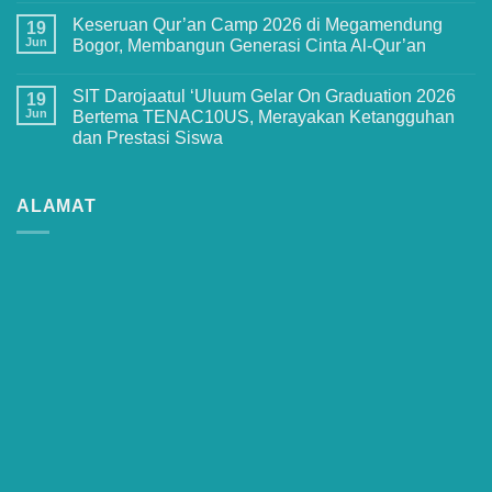
Ini
Comments
Keseruan
Keseruan Qur’an Camp 2026 di Megamendung
on
19
MPLS
Penuh
Jun
Bogor, Membangun Generasi Cinta Al-Qur’an
Ramah
Haru
2026
dan
No
di
Kebanggaan!
Comments
SMPIT
SIT Darojaatul ‘Uluum Gelar On Graduation 2026
Pelepasan
on
19
Darojaatul
Siswa-
Keseruan
Jun
Bertema TENAC10US, Merayakan Ketangguhan
Uluum
Siswi
Qur’an
yang
dan Prestasi Siswa
Angkatan
Camp
Penuh
XIII
2026
Makna
No
SDIT
di
Comments
Darojaatul
Megamendung
on
‘Uluum
Bogor,
SIT
ALAMAT
Tahun
Membangun
Darojaatul
2026
Generasi
‘Uluum
Cinta
Gelar
Al-
On
Qur’an
Graduation
2026
Bertema
TENAC10US,
Merayakan
Ketangguhan
dan
Prestasi
Siswa