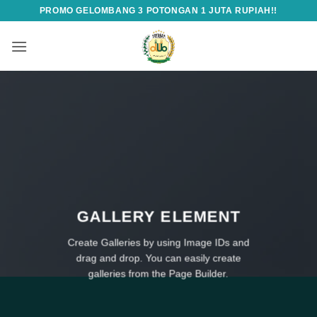
Skip
PROMO GELOMBANG 3 POTONGAN 1 JUTA RUPIAH!!
to
content
GALLERY ELEMENT
Create Galleries by using Image IDs and
drag and drop. You can easily create
galleries from the Page Builder.