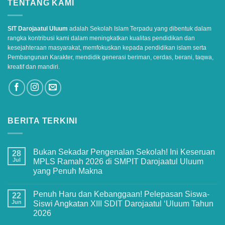
TENTANG KAMI
SIT Darojaatul Uluum
adalah Sekolah Islam Terpadu yang dibentuk dalam
rangka kontribusi kami dalam meningkatkan kualitas pendidikan dan
kesejahteraan masyarakat, memfokuskan kepada pendidikan islam serta
Pembangunan Karakter, mendidik generasi beriman, cerdas, berani, taqwa,
kreatif dan mandiri.
BERITA TERKINI
Bukan Sekadar Pengenalan Sekolah! Ini Keseruan
28
Jul
MPLS Ramah 2026 di SMPIT Darojaatul Uluum
yang Penuh Makna
No
Comments
Penuh Haru dan Kebanggaan! Pelepasan Siswa-
on
22
Bukan
Jun
Siswi Angkatan XIII SDIT Darojaatul ‘Uluum Tahun
Sekadar
2026
Pengenalan
Sekolah!
No