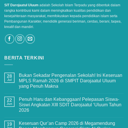
SIT Darojaatul Uluum
adalah Sekolah Islam Terpadu yang dibentuk dalam
rangka kontribusi kami dalam meningkatkan kualitas pendidikan dan
kesejahteraan masyarakat, memfokuskan kepada pendidikan islam serta
Pembangunan Karakter, mendidik generasi beriman, cerdas, berani, taqwa,
kreatif dan mandiri.
BERITA TERKINI
Bukan Sekadar Pengenalan Sekolah! Ini Keseruan
28
Jul
MPLS Ramah 2026 di SMPIT Darojaatul Uluum
yang Penuh Makna
No
Comments
Penuh Haru dan Kebanggaan! Pelepasan Siswa-
on
22
Bukan
Jun
Siswi Angkatan XIII SDIT Darojaatul ‘Uluum Tahun
Sekadar
2026
Pengenalan
Sekolah!
No
Ini
Comments
Keseruan
Keseruan Qur’an Camp 2026 di Megamendung
on
19
MPLS
Penuh
Jun