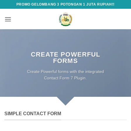
Skip
PROMO GELOMBANG 3 POTONGAN 1 JUTA RUPIAH!!
to
content
CREATE POWERFUL
FORMS
Create Powerful forms with the integrated
Contact Form 7 Plugin.
SIMPLE CONTACT FORM